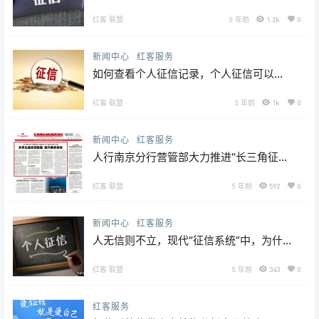
久消除
红客 联盟
5 年前
1.2k
0
新闻中心
红客服务
如何查看个人征信记录，个人征信可以网
上查吗
红客 联盟
5 年前
1k
0
新闻中心
红客服务
人行南京分行营管部大力推进“长三角征信
链”应用
红客 联盟
5 年前
592
0
新闻中心
红客服务
人无信则不立，现代“征信系统”中，为什
么很多人进入“黑名单”
红客 联盟
5 年前
343
0
红客服务