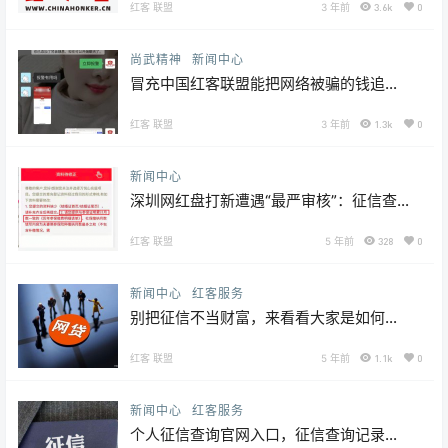
攻击结果 严正声明
红客 联盟
3 年前
3.6k
0
尚武精神
新闻中心
冒充中国红客联盟能把网络被骗的钱追款
回款实施诈骗的的真实案例
红客 联盟
3 年前
1.3k
0
新闻中心
深圳网红盘打新遭遇“最严审核”：征信查
询次数多、疑似炒房的都不能买！
红客 联盟
5 年前
328
0
新闻中心
红客服务
别把征信不当财富，来看看大家是如何把
自己的征信玩烂的
红客 联盟
5 年前
1.1k
0
新闻中心
红客服务
个人征信查询官网入口，征信查询记录多