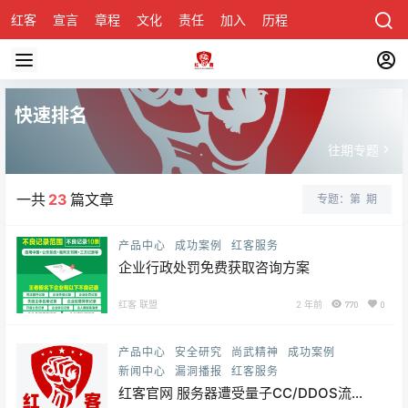
红客
宣言
章程
文化
责任
加入
历程
诚聘
关于honke
快速排名
往期专题
一共
23
篇文章
专题：第
期
产品中心
成功案例
红客服务
企业行政处罚免费获取咨询方案
红客 联盟
2 年前
770
0
产品中心
安全研究
尚武精神
成功案例
新闻中心
漏洞播报
红客服务
红客官网 服务器遭受量子CC/DDOS流量