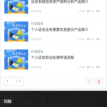
征信系统信贷资产结构分析产品简介
红客 联盟
5 年前
329
0
红客服务
个人征信业务重要信息提示产品简介
红客 联盟
5 年前
952
0
红客服务
个人征信异议处理申请流程
红客 联盟
5 年前
510
0
❮
❯
/
2 页
归档