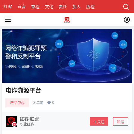
红客
宣言
章程
文化
责任
加入
历程
诚聘
关于honke
电诈溯源平台
0
产品中心
3 年前
红客 联盟
关注
私信
职业红客