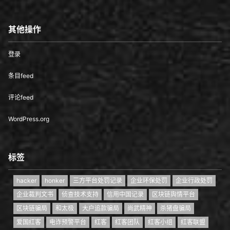
其他操作
登录
条目feed
评论feed
WordPress.org
标签
hacker
honker
三方平台处罚记录
企业环保处罚
企业行政处罚
企业裁判文书
侦查技术支持
信用中国记录
区块链舆情平台
区块链骗局
和太极
大户追款骗局
尚武精神
杀猪盘骗局
爱国红客
电诈预警平台
红客
红客团队
红客小组
红客联盟