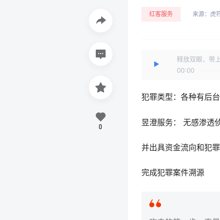
红客服务
来源：
虎
释放双眼，带
00:00
犯罪类型：各种有后台
昱澄服务： 无感渗透
0
并出具资金流向和犯罪
完成犯罪案件溯源