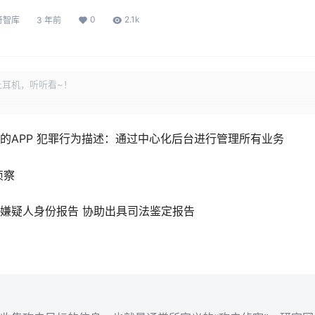
0
2.1k
符智库
3 年前
上耳机，听听看~！
的APP 犯罪行为描述：通过中心化后台进行管理所有业务
侦察
嫌疑人身份报告 协助出具司法鉴定报告