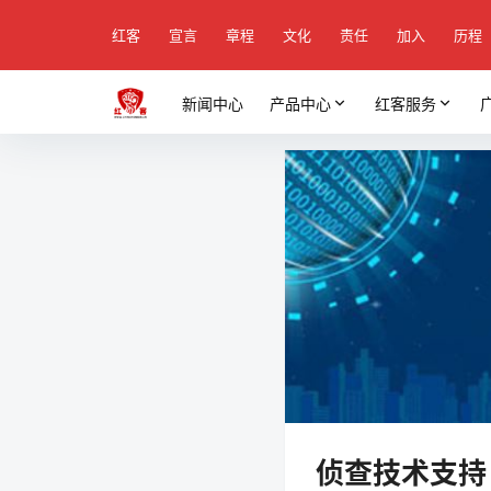
红客
宣言
章程
文化
责任
加入
历程
新闻中心
产品中心
红客服务
侦查技术支持