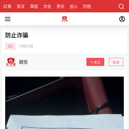
红客
宣言
章程
文化
责任
加入
历程
诚聘
关于honke
防止诈骗
20
11月
01日
醒悟
关注
私信