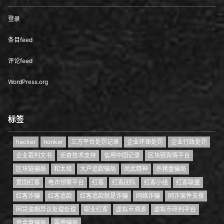
登录
条目feed
评论feed
WordPress.org
标签
hacker
honker
三方平台处罚记录
企业环保处罚
企业行政处罚
企业裁判文书
侦查技术支持
信用中国记录
区块链舆情平台
区块链骗局
和太极
大户追款骗局
尚武精神
杀猪盘骗局
爱国红客
电诈预警平台
红客
红客团队
红客小组
红客联盟
红客诈骗
红客追款
红客追款就是诈骗
网络诈骗
网诈案件支撑
网贷逾期异议处理处理
职业红客
虚拟币溯源
虚拟币研判平台
资金盘骗局
零撸骗局