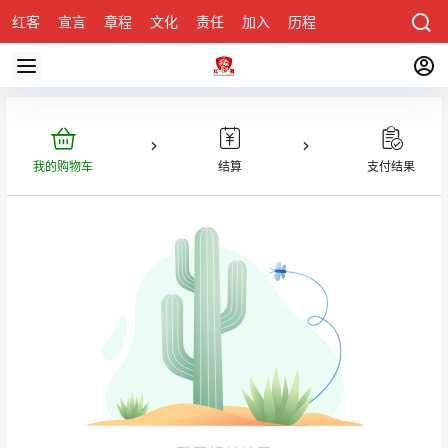
红客
宣言
章程
文化
责任
加入
历程
诚聘
关于honke
我的购物车
结算
支付结果