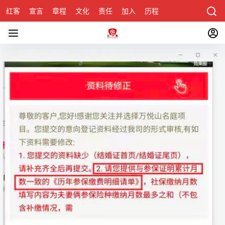
红客
宣言
章程
文化
责任
加入
历程
诚聘
关于honke