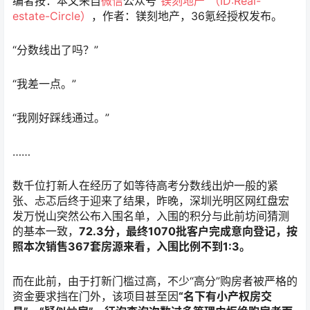
编者按：本文来自
微信
公众号
“镁刻地产”（ID:Real-
estate-Circle）
，作者：镁刻地产，36氪经授权发布。
“分数线出了吗？”
“我差一点。”
“我刚好踩线通过。”
……
数千位打新人在经历了如等待高考分数线出炉一般的紧
张、忐忑后终于迎来了结果，昨晚，深圳光明区网红盘宏
发万悦山突然公布入围名单，入围的积分与此前坊间猜测
的基本一致，
72.3分，最终1070批客户完成意向登记，按
照本次销售367套房源来看，入围比例不到1:3。
而在此前，由于打新门槛过高，不少“高分”购房者被严格的
资金要求挡在门外，该项目甚至因
“名下有小产权房交