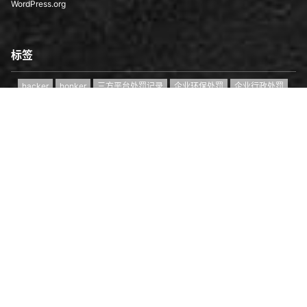
WordPress.org
标签
hacker
honker
三方平台处罚记录
企业环保处罚
企业行政处罚
企业裁判文书
侦查技术支持
信用中国记录
区块链舆情平台
首页
专题
认证
搜索
菜单
我的
区块链骗局
和太极
大户追款骗局
尚武精神
杀猪盘骗局
爱国红客
电诈预警平台
红客
红客团队
红客小组
红客联盟
红客诈骗
红客追款
红客追款就是诈骗
网络诈骗
网诈案件支撑
网贷逾期异议处理处理
职业红客
虚拟币溯源
虚拟币研判平台
资金盘骗局
零撸骗局
Copyright © 2026
红客技术联盟
京ICP备18033743号-4
查询 3 次，耗时 0.1925 秒