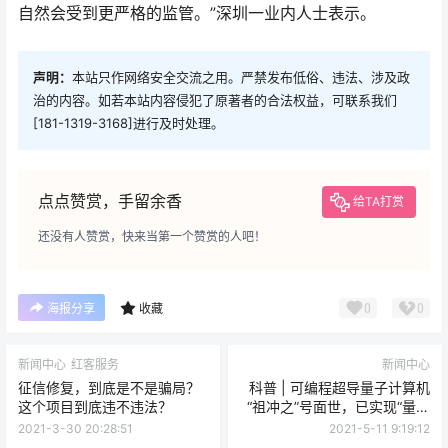
自然会受到更严格的监管。”深圳一业内人士表示。
声明：
本站只作网络安全交流之用。严禁发布低俗、违法、涉及政
治的内容。如若本站内容侵犯了原著者的合法权益，可联系我们
[181-1319-3168]进行及时处理。
点点赞赏，手留余香
给TA打赏
还没有人赞赏，快来当第一个赞赏的人吧！
0
0
海报分享
收藏
新闻中心
红客服务
新闻中心
征信修复，到底是不是骗局？
科普 | 可编程超导量子计算机
这个项目到底违不违法？
“祖冲之”号面世，已实现“量子
优越”？
2021-3-30 20:28:51
2021-5-11 9:19:12