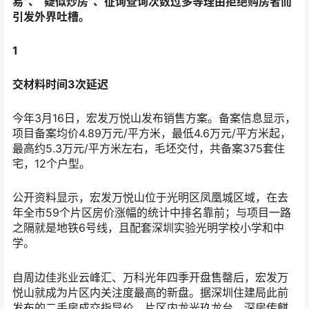
易”、“疑似炒房”、征询查询次数过多等理由拒绝购房者而
引发外界吐槽。
1
交材料时间3次延迟
今年3月16日，宏发万悦山发布销售方案。备案信息显示，
项目备案均价4.89万元/平方米，最低4.6万元/平方米起，
最高约5.3万元/平方米左右，毛坯交付，共备案375套住
宅，12个户型。
公开资料显示，宏发万悦山位于光明区凤凰城区域，在去
年全市59个片区房价涨幅的统计中排名靠前；与项目一路
之隔就是地铁6号线，且配套深圳实验光明学校小学和中
学。
自周边佳兆业云峰汇、万科光年四季开盘售罄后，宏发万
悦山就成为片区内关注度最高的新盘。据深圳住建局此前
发布的二手房成交指导价，片区内龙光玖龙台、深房传麒