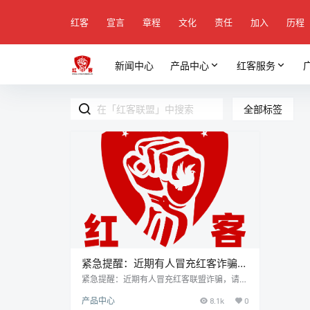
红客
宣言
章程
文化
责任
加入
历程
新闻中心
产品中心
红客服务
全部标签
紧急提醒：近期有人冒充红客诈骗，
请各大网友注意防范！
紧急提醒：近期有人冒充红客联盟诈骗，请各
大网友注意防范！ 杀猪盘骗局，大户追款骗
产品中心
8.1k
0
局和真相-冒充红客追款的公司、组织、团队