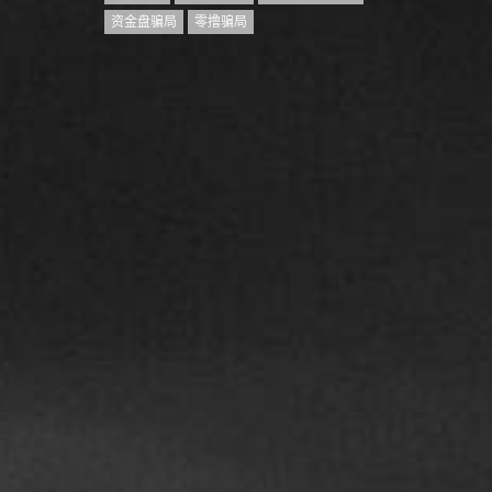
资金盘骗局
零撸骗局