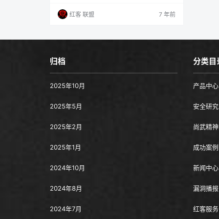
都是诈骗 冒充红客 追款的都是诈骗！ 近期有
不法分子冒充红客技术人员微信头像（红客）
红客 联盟
7 年前
和网址，以在QQ群、QQ、微信、主动添加好
友的方式，向在网上赌博受骗者、通过网上汇
款被骗者需要黑客技术帮其追回钱财等实施诈
骗，请广大市民提高警惕谨防上当受骗！由此
造成了广大网友的困惑并产生了一定的…
归档
分类目
2025年10月
产品中心
2025年5月
安全研究
2025年2月
尚武精神
2025年1月
成功案例
2024年10月
新闻中心
2024年8月
漏洞播报
2024年7月
红客服务