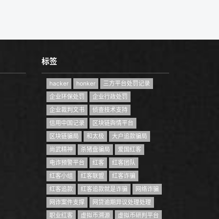
标签
hacker
honker
三方平台处罚记录
企业环保处罚
企业行政处罚
企业裁判文书
侦查技术支持
信用中国记录
区块链舆情平台
区块链骗局
和太极
大户追款骗局
尚武精神
杀猪盘骗局
爱国红客
电诈预警平台
红客
红客团队
红客小组
红客联盟
红客诈骗
红客追款
红客追款就是诈骗
网络诈骗
网诈案件支撑
网贷逾期异议处理处理
职业红客
虚拟币溯源
虚拟币研判平台