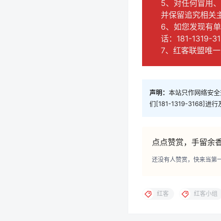
5、对任何冒用
并保留追究相关
6、如您发现有
话：181-1319-3
7、红客联盟唯一对
声明：
本站只作网络安全
们[181-1319-3168]
点点赞赏，手留余
还没有人赞赏，快来当第
红客
红客小组