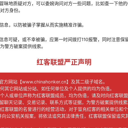
太冒昧地质疑对方，可以委婉询问对方一些问题，比如查一下他的
对方身份。
位信息，以防被骗子掌握从而实施精准诈骗。
、信息可疑，或不幸被骗，应第一时间拨打110报警，同时注意保
为警方破案提供线索。
红客联盟严正声明
方网站【www.chinahonker.cn】及其二级子域名。
任何其它网站或分站、如任何单位及个人提供的均为伪造。
何个人或单位声称为红客联盟成员，均为伪造，请及时向红客联
意保留聊天记录、交易记录、联系方式等证据，为警方破案提供线索
借红客联盟的名誉进行的经营活动，对于冒充红客的相关单位和
并向公安机关报案，将依法追究其法律责任，红客联盟保留追究