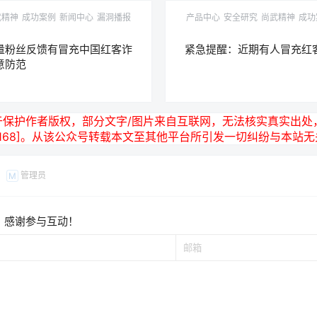
武精神
成功案例
新闻中心
漏洞播报
产品中心
安全研究
尚武精神
成功
量粉丝反馈有冒充中国红客诈
紧急提醒：近期有人冒充红
意防范
于保护作者版权，部分文字/图片来自互联网，无法核实真实出处
19-3168]。从该公众号转载本文至其他平台所引发一切纠纷与本站
管理员
M
，感谢参与互动！