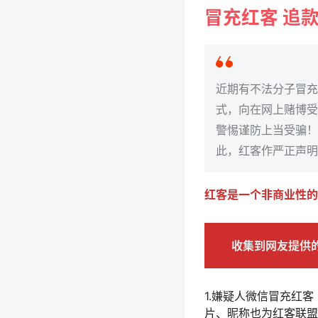
冒充红客 追
近期有不法分子冒充
式，向在网上赌博受
警惕谨防上当受骗！
此，红客作严正声明
红客是一个非商业性的
收集到网友提供
1.嫌疑人微信冒充红客【www
片、昵称也为红客联盟