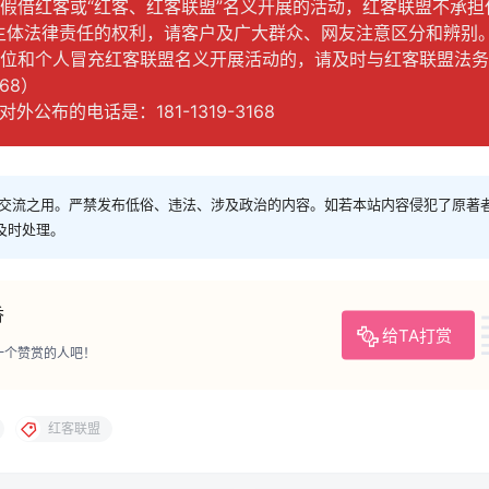
、假借红客或“红客、红客联盟”名义开展的活动，红客联盟不承
主体法律责任的权利，请客户及广大群众、网友注意区分和辨别
单位和个人冒充红客联盟名义开展活动的，请及时与红客联盟法
168）
外公布的电话是：181-1319-3168
交流之用。严禁发布低俗、违法、涉及政治的内容。如若本站内容侵犯了原著
进行及时处理。
香
给TA打赏
一个赞赏的人吧！
红客联盟