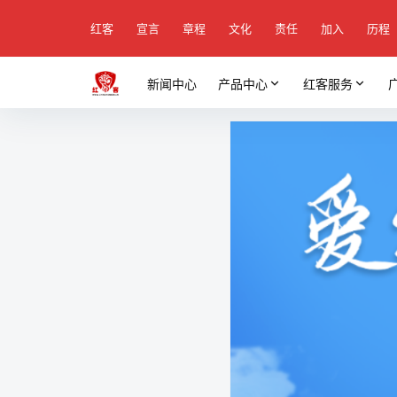
红客
宣言
章程
文化
责任
加入
历程
新闻中心
产品中心
红客服务