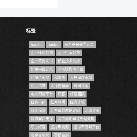
标签
hacker
honker
三方平台处罚记录
企业环保处罚
企业行政处罚
企业裁判文书
侦查技术支持
信用中国记录
区块链舆情平台
区块链骗局
和太极
大户追款骗局
尚武精神
杀猪盘骗局
爱国红客
电诈预警平台
红客
红客团队
红客小组
红客联盟
红客诈骗
红客追款
红客追款就是诈骗
网络诈骗
网诈案件支撑
网贷逾期异议处理处理
职业红客
虚拟币溯源
虚拟币研判平台
资金盘骗局
零撸骗局