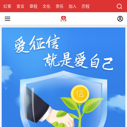
红客
宣言
章程
文化
责任
加入
历程
诚聘
关于honke