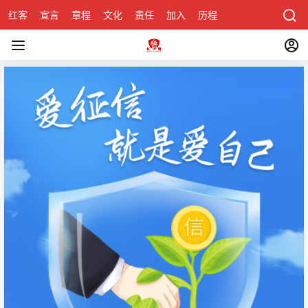
红客
宣言
章程
文化
责任
加入
历程
诚聘
关于honke