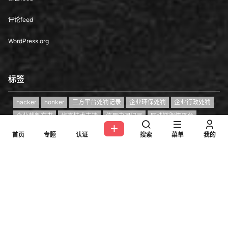
评论feed
WordPress.org
标签
hacker
honker
三方平台处罚记录
企业环保处罚
企业行政处罚
企业裁判文书
侦查技术支持
信用中国记录
区块链舆情平台
区块链骗局
和太极
大户追款骗局
尚武精神
杀猪盘骗局
首页
专题
认证
搜索
菜单
我的
爱国红客
电诈预警平台
红客
红客团队
红客小组
红客联盟
红客诈骗
红客追款
红客追款就是诈骗
网络诈骗
网诈案件支撑
网贷逾期异议处理处理
职业红客
虚拟币溯源
虚拟币研判平台
资金盘骗局
零撸骗局
Copyright © 2026
红客技术联盟
京ICP备18033743号-4