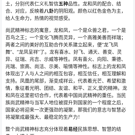
土，分别代表仁义礼智信
五种
品性。龙和凤的配合、结
合、对应，反映着
八卦
的阴阳观。颜色以红色金色为主，
给人生命力，热情的视觉感受。
尚武精神标志的寓意，龙和凤，一个是众兽之君，一个是
百鸟之王；一个变化飞腾而灵异，一个高雅美善而祥瑞；
两者之间的美好的互助合作关系建立起来，便”龙飞凤
舞”、”龙凤呈祥”了。龙有喜水、好飞、通天、善变、灵
异、征瑞、兆吉、示威等神性。凤有喜火、向阳、秉德、
兆瑞、崇高、尚洁、示美、喻情等神性。标志上的龙和凤
体现出了人与人之间的相互包容，相互信任，相互理解和
支持。凤凰的尾部，渐变成祥云，代表着光芒、希望和激
情，象征着光明、团结、友谊、和平、正义,爱的精神。龙
和凤在这里密切合作，代表着中国尚武精神的重任。当民
族尚武精神与当军人地位被提升到国家的一个程度之后，
国家必将迎来一次更强劲的凝聚，那我们的意志与智慧必
将凝聚成最强大、最稳定的生产力！
整个尚武精神标志充分体现着
易经
民族思想、智慧的结