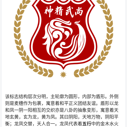
该标志结构层次分明，主轮廓为圆形，内部为盾形。外侧
则是麦穗作为包裹，寓意着和平正义团结友谊。盾形以龙
和凤一阴一阳相互的交织亦是八卦的抽象变形，寓意着天
地玄黄，玄为龙，黄为凤。其曰阴阳，天地万物，阴阳平
衡；龙凤交替，天人合一。龙凤代表着
五行
中的金木水火