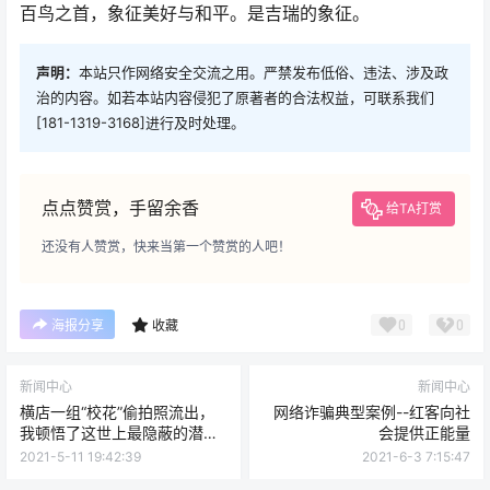
百鸟之首，象征美好与和平。是吉瑞的象征。
声明：
本站只作网络安全交流之用。严禁发布低俗、违法、涉及政
治的内容。如若本站内容侵犯了原著者的合法权益，可联系我们
[181-1319-3168]进行及时处理。
点点赞赏，手留余香
给TA打赏
还没有人赞赏，快来当第一个赞赏的人吧！
0
0
海报分享
收藏
新闻中心
新闻中心
横店一组“校花”偷拍照流出，
网络诈骗典型案例--红客向社
我顿悟了这世上最隐蔽的潜规
会提供正能量
则
2021-5-11 19:42:39
2021-6-3 7:15:47