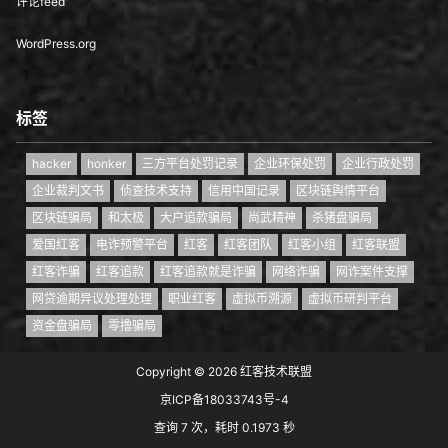
评论feed
WordPress.org
标签
hacker
honker
三方平台处罚记录
企业环保处罚
企业行政处罚
企业裁判文书
侦查技术支持
信用中国记录
区块链舆情平台
区块链骗局
和太极
大户追款骗局
尚武精神
杀猪盘骗局
爱国红客
电诈预警平台
红客
红客团队
红客小组
红客联盟
红客诈骗
红客追款
红客追款就是诈骗
网络诈骗
网诈案件支撑
网贷逾期异议处理处理
职业红客
虚拟币溯源
虚拟币研判平台
资金盘骗局
零撸骗局
Copyright © 2026
红客技术联盟
京ICP备18033743号-4
查询 7 次，耗时 0.1973 秒