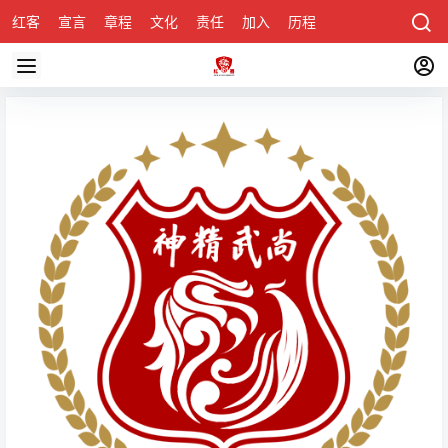
红客
宣言
章程
文化
责任
加入
历程
诚聘
关于honke