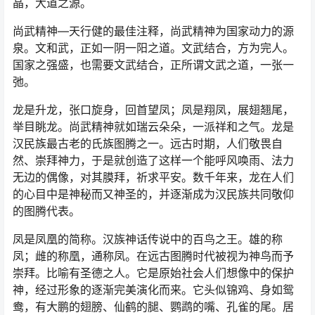
晶，大道之源。
尚武精神—天行健的最佳注释，尚武精神为国家动力的源
泉。文和武，正如一阴一阳之道。文武结合，方为完人。
国家之强盛，也需要文武结合，正所谓文武之道，一张一
弛。
龙是升龙，张口旋身，回首望凤；凤是翔凤，展翅翘尾，
举目眺龙。尚武精神就如瑞云朵朵，一派祥和之气。龙是
汉民族最古老的氏族图腾之一。远古时期，人们敬畏自
然、崇拜神力，于是就创造了这样一个能呼风唤雨、法力
无边的偶像，对其膜拜，祈求平安。数千年来，龙在人们
的心目中是神秘而又神圣的，并逐渐成为汉民族共同敬仰
的图腾代表。
凤是凤凰的简称。汉族神话传说中的百鸟之王。雄的称
凤；雌的称凰，通称凤。在远古图腾时代被视为神鸟而予
崇拜。比喻有圣德之人。它是原始社会人们想像中的保护
神，经过形象的逐渐完美演化而来。它头似锦鸡、身如鸳
鸯，有大鹏的翅膀、仙鹤的腿、鹦鹉的嘴、孔雀的尾。居