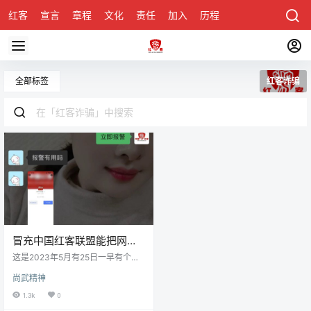
红客
宣言
章程
文化
责任
加入
历程
诚聘
关于honke
全部标签
红客诈骗
冒充中国红客联盟能把网络
被骗的钱追款回款实施诈骗
这是2023年5月有25日一早有个叫
的的真实案例
微信叫：梵音静思 的网友一早发过
尚武精神
来消息：我被中国红客联盟骗了5万
块钱。我立刻知道了，这被网络上
1.3k
0
的专业诈骗团伙，打着红客的名