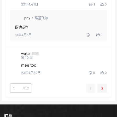
23年4月1日
1
0
pey
路基飞尔
我也是?
23年4月5日
0
wake
Lv1
第
10
层
mee too
23年4月30日
0
0
❮
❯
/
2 页
归档