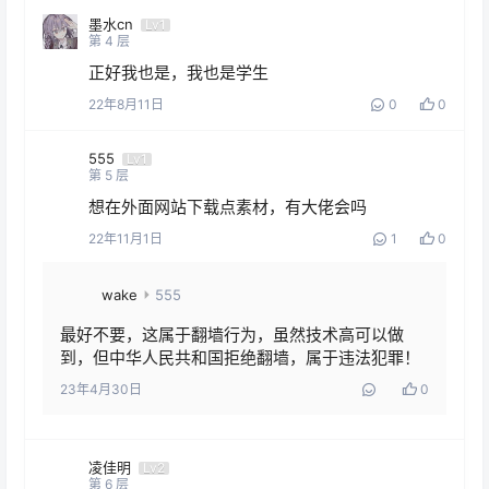
墨水cn
Lv1
第
4
层
正好我也是，我也是学生
22年8月11日
0
0
555
Lv1
第
5
层
想在外面网站下载点素材，有大佬会吗
22年11月1日
1
0
wake
555
最好不要，这属于翻墙行为，虽然技术高可以做
到，但中华人民共和国拒绝翻墙，属于违法犯罪！
23年4月30日
0
凌佳明
Lv2
第
6
层