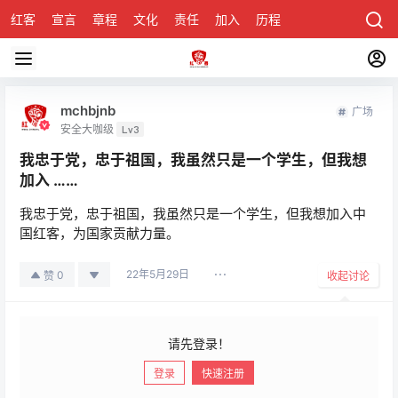
红客
宣言
章程
文化
责任
加入
历程
诚聘
关于honke
mchbjnb
广场
安全大咖级
Lv3
我忠于党，忠于祖国，我虽然只是一个学生，但我想
加入 ……
我忠于党，忠于祖国，我虽然只是一个学生，但我想加入中
国红客，为国家贡献力量。
22年5月29日
0
赞
收起讨论
请先登录！
登录
快速注册
发布