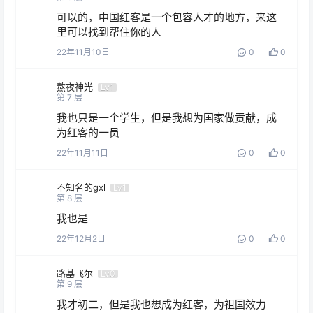
可以的，中国红客是一个包容人才的地方，来这
里可以找到帮住你的人
22年11月10日
0
0
熬夜神光
Lv1
第
7
层
我也只是一个学生，但是我想为国家做贡献，成
为红客的一员
22年11月11日
0
0
不知名的gxl
Lv1
第
8
层
我也是
22年12月2日
0
0
路基飞尔
Lv0
第
9
层
我才初二，但是我也想成为红客，为祖国效力