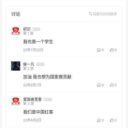
讨论
切换为时间排序
初识
Lv1
第
1
层
我也是一个学生
22年7月22日
0
0
侯一凡
Lv2
第
2
层
加油 我也想为国家做贡献
22年8月7日
0
0
爱国者黑客
Lv0
第
3
层
我们是中国红客
22年8月8日
0
0