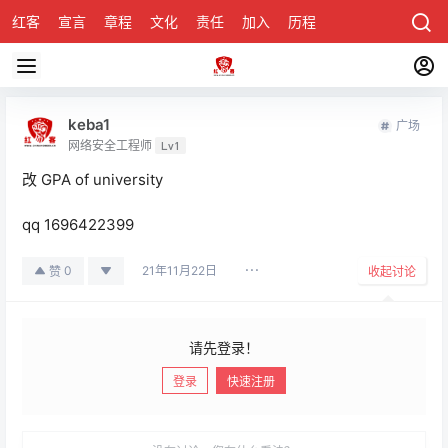
红客
宣言
章程
文化
责任
加入
历程
诚聘
关于honke
keba1
广场
网络安全工程师
Lv1
改 GPA of university
qq 1696422399
21年11月22日
0
赞
收起讨论
请先登录！
登录
快速注册
发布