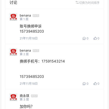
讨论
切换为时间排序
benana
Lv1
第
1
层
账号换绑申诉

15739485203
21年11月18日
0
0
benana
Lv1
第
2
层
换绑手机号：17591543214

15739485203
21年11月18日
0
0
商永琪
Lv2
第
3
层
加你吗？