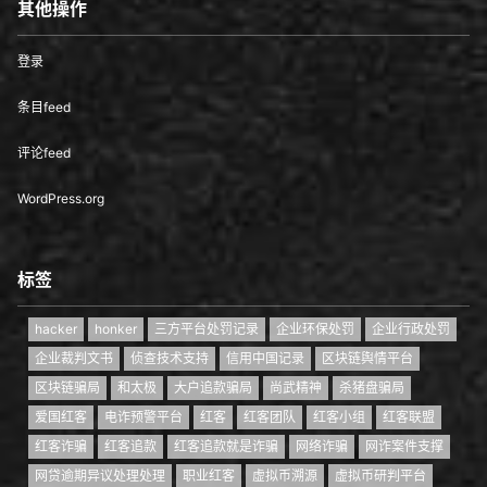
其他操作
登录
条目feed
评论feed
WordPress.org
标签
hacker
honker
三方平台处罚记录
企业环保处罚
企业行政处罚
企业裁判文书
侦查技术支持
信用中国记录
区块链舆情平台
区块链骗局
和太极
大户追款骗局
尚武精神
杀猪盘骗局
爱国红客
电诈预警平台
红客
红客团队
红客小组
红客联盟
红客诈骗
红客追款
红客追款就是诈骗
网络诈骗
网诈案件支撑
网贷逾期异议处理处理
职业红客
虚拟币溯源
虚拟币研判平台