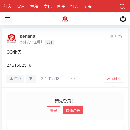
红客
宣言
章程
文化
责任
加入
历程
诚聘
关于honke
benana
广场
网络安全工程师
Lv1
QQ业务
2761502516
21年11月18日
0
赞
收起讨论
请先登录！
登录
快速注册
发布