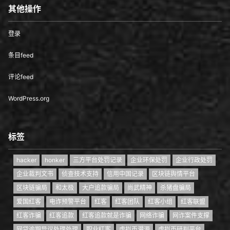
其他操作
登录
条目feed
评论feed
WordPress.org
标签
hacker
honker
三方平台处罚记录
企业环保处罚
企业行政处罚
企业裁判文书
侦查技术支持
信用中国记录
区块链舆情平台
区块链骗局
和太极
大户追款骗局
尚武精神
杀猪盘骗局
爱国红客
电诈预警平台
红客
红客团队
红客小组
红客联盟
红客诈骗
红客追款
红客追款就是诈骗
网络诈骗
网诈案件支撑
网贷逾期异议处理处理
职业红客
虚拟币溯源
虚拟币研判平台