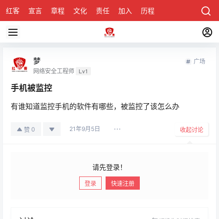
红客
宣言
章程
文化
责任
加入
历程
诚聘
关于honke
梦
广场
网络安全工程师
Lv1
手机被监控
有谁知道监控手机的软件有哪些，被监控了该怎么办
21年9月5日
0
赞
收起讨论
请先登录！
登录
快速注册
发布