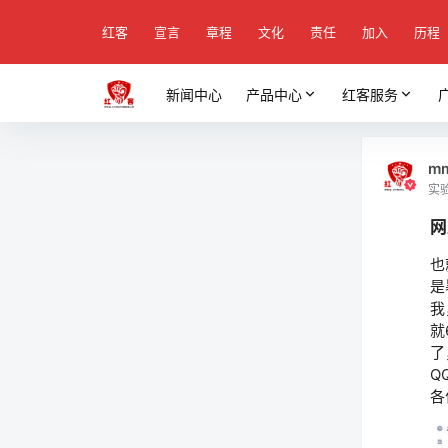
红客
宣言
章程
文化
责任
加入
历程
新闻中心
产品中心
红客服务
mm
实
网
也
是
我
就
了
Q
各