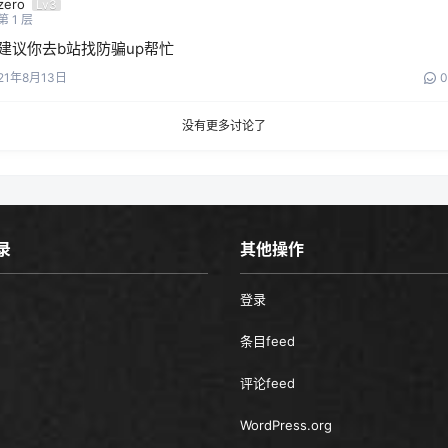
zero
Lv3
第
1
层
建议你去b站找防骗up帮忙
21年8月13日
0
没有更多讨论了
录
其他操作
登录
条目feed
评论feed
WordPress.org