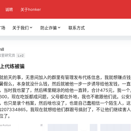
诚聘
关于honker
广场
关于我们
防止诈骗
联系方式
ll
验室研究员
Lv2
上代练被骗
就前天的事，无意间加入的群里有管理发布代练信息，我就想赚点钱
暑假么，本身就没什么钱，然后就被他一步一步诱导给他发钱，一直
，当时我也蒙了，然后稀里糊涂的给他一直转，合计475元，我一个
600，现在吃饭都成问题，父母都在外地，我也不敢跟他们说。公安
，也只是录个档案，然后啥也没了，也是自己蠢相信一个陌生人，这
Q207334865，我现在就想给他们群跟号搞封了，不让他们继续害
位了。