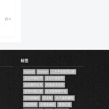
0
标签
hacker
honker
三方平台处罚记录
企业环保处罚
企业行政处罚
企业裁判文书
侦查技术支持
信用中国记录
区块链舆情平台
区块链骗局
和太极
大户追款骗局
尚武精神
杀猪盘骗局
爱国红客