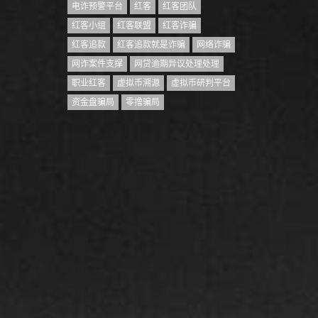
电诈预警平台
红客
红客团队
红客小组
红客联盟
红客诈骗
红客追款
红客追款就是诈骗
网络诈骗
网诈案件支撑
网贷逾期异议处理处理
职业红客
虚拟币溯源
虚拟币研判平台
资金盘骗局
零撸骗局