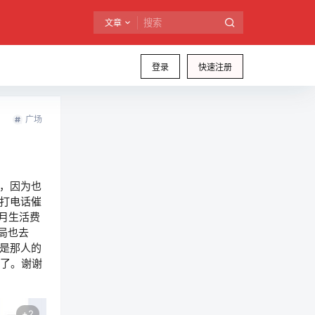
文章
登录
快速注册
广场
，因为也
打电话催
月生活费
局也去
是那人的
人了。谢谢
+
2