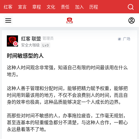
红客
宣言
章程
文化
责任
加入
历程
诚聘
关于honke
红客 联盟
管理员
广场
安全大咖级
Lv3
时间敏感型的人
这种人时间观念非常强，知道自己有限的时间最该用在什么
地方。
这种人善于管理和分配时间，能够把精力赋予权重，能够把
时间用到最该用的地方，不仅不会浪费别人的时间，而且自
身的效率也极高，这种品质能够决定一个人成长的边界。
而那些对时间不敏感的人，办事拖拉疲沓，工作毫无规划，
甚至连基本的轻重缓急都分不清楚，与这种人合作，一颗心
永远悬着落不了地。