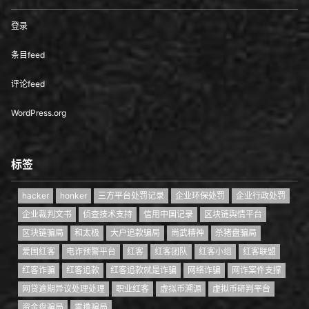
登录
条目feed
评论feed
WordPress.org
标签
hacker
honker
三方平台处罚记录
企业环保处罚
企业行政处罚
企业裁判文书
侦查技术支持
信用中国记录
区块链舆情平台
区块链骗局
和太极
大户追款骗局
尚武精神
杀猪盘骗局
爱国红客
电诈预警平台
红客
红客团队
红客小组
红客联盟
红客诈骗
红客追款
红客追款就是诈骗
网络诈骗
网诈案件支撑
网贷逾期异议处理处理
职业红客
虚拟币溯源
虚拟币研判平台
资金盘骗局
零撸骗局