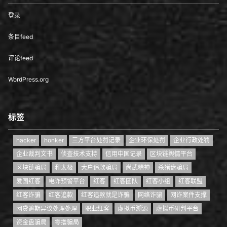
登录
条目feed
评论feed
WordPress.org
标签
hacker
honker
三方平台处罚记录
企业环保处罚
企业行政处罚
企业裁判文书
侦查技术支持
信用中国记录
区块链舆情平台
区块链骗局
和太极
大户追款骗局
尚武精神
杀猪盘骗局
爱国红客
电诈预警平台
红客
红客团队
红客小组
红客联盟
红客诈骗
红客追款
红客追款就是诈骗
网络诈骗
网诈案件支撑
网贷逾期异议处理处理
职业红客
虚拟币溯源
虚拟币研判平台
资金盘骗局
零撸骗局