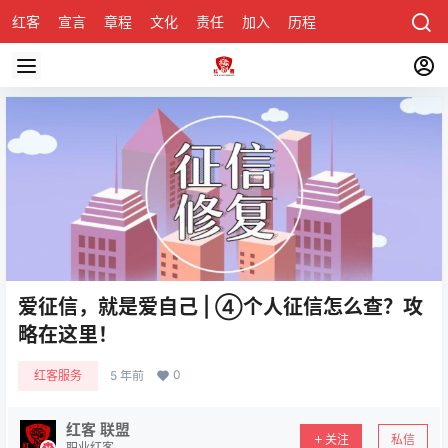
红客
宣言
章程
文化
责任
加入
历程
诚聘
关于honke
爱征信，就是爱自己 | ④个人征信怎么查？攻
略在这里！
0
红客服务
5 年前
红客 联盟
关注
私信
职业红客