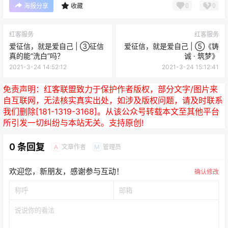
0
0
海报分享
收藏
红客服务
红客服务
爱征信，就是爱自己 | ③征信
爱征信，就是爱自己 | ⑤《铸
真的能“洗白”吗？
诚 · 筑梦》
2021-3-24 14:52:12
2021-3-24 15:12:41
免责声明：
红客联盟致力于保护作者版权，部分文字/图片来
自互联网，无法核实真实出处，如涉及版权问题，请及时联系
我们删除[181-1319-3168]。从该公众号转载本文至其他平台
所引发一切纠纷与本站无关。支持原创!
0 条回复
文章作者
管理员
A
M
欢迎您，新朋友，感谢参与互动！
确认修改