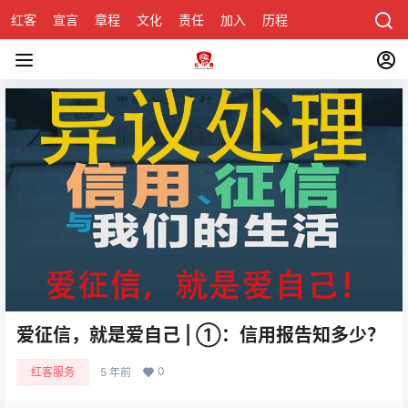
红客
宣言
章程
文化
责任
加入
历程
诚聘
关于honke
爱征信，就是爱自己 | ①：信用报告知多少？
0
红客服务
5 年前