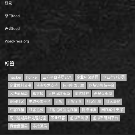
登录
条目feed
评论feed
WordPress.org
标签
hacker
honker
三方平台处罚记录
企业环保处罚
企业行政处罚
企业裁判文书
侦查技术支持
信用中国记录
区块链舆情平台
区块链骗局
和太极
大户追款骗局
尚武精神
杀猪盘骗局
爱国红客
电诈预警平台
红客
红客团队
红客小组
红客联盟
红客诈骗
红客追款
红客追款就是诈骗
网络诈骗
网诈案件支撑
网贷逾期异议处理处理
职业红客
虚拟币溯源
虚拟币研判平台
资金盘骗局
零撸骗局