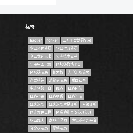
标签
hacker
honker
三方平台处罚记录
企业环保处罚
企业行政处罚
企业裁判文书
侦查技术支持
信用中国记录
区块链舆情平台
区块链骗局
和太极
大户追款骗局
尚武精神
杀猪盘骗局
爱国红客
电诈预警平台
红客
红客团队
红客小组
红客联盟
红客诈骗
红客追款
红客追款就是诈骗
网络诈骗
网诈案件支撑
网贷逾期异议处理处理
职业红客
虚拟币溯源
虚拟币研判平台
资金盘骗局
零撸骗局