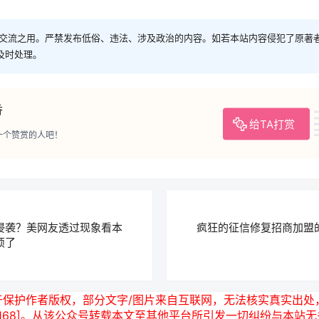
交流之用。严禁发布低俗、违法、涉及政治的内容。如若本站内容侵犯了原著
进行及时处理。
香
给TA打赏
一个赞赏的人吧！
侵袭？美网友透过现象看本
疯狂的征信修复招商加盟
烦了
于保护作者版权，部分文字/图片来自互联网，无法核实真实出处
19-3168]。从该公众号转载本文至其他平台所引发一切纠纷与本站