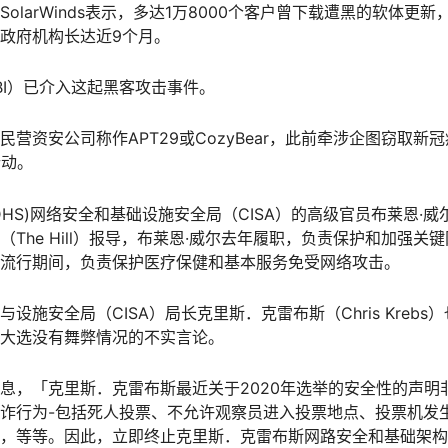
olarWinds表示，多达1万8000个客户曾下载遭黑的软体更
政府机构长达近9个月。
BI）已介入这起黑客攻击事件。
营资安公司称作APT29或CozyBear，此前牵涉企图窃取新冠病
行动。
HS)网络安全和基础设施安全局（CISA）的高级官员布莱恩·威尔（B
The Hill）报导，布莱恩·威尔去年履职，负责保护和加强关
流行期间，负责保护医疗保健和基本服务免受网络攻击。
设施安全局（CISA）局长克里斯．克雷布斯（Chris Kreb
大选没有舞弊情况的不实言论。
息，「克里斯．克雷布斯最近关于2020年选举的安全性的声明
诈行为-包括死人投票、不允许观察员进入投票地点、投票机发
，等等。因此，立即终止克里斯．克雷布斯网路安全和基础架构