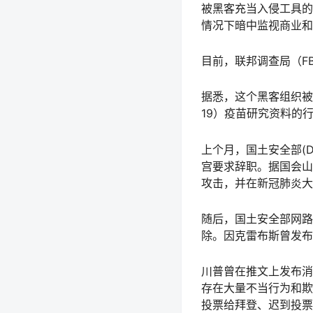
被黑客充当入侵工具的S
情况下暗中监视商业和
目前，联邦调查局（F
据悉，这个黑客组织被民
19）疫苗研究资料的
上个月，国土安全部(D
宫要求辞职。据国会山（
攻击，并在新冠肺炎大
随后，国土安全部网路与
除。因克雷布斯曾发布
川普曾在推文上发布消
存在大量不当行为和欺
投票给拜登、迟到投票