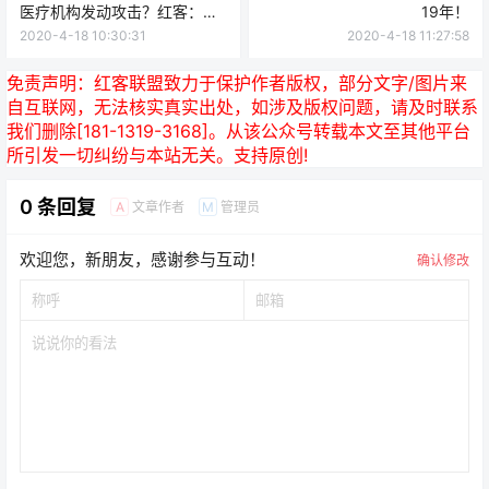
不足道！
2020-4-18 10:30:31
2020-4-18 11:27:58
免责声明：
红客联盟致力于保护作者版权，部分文字/图片来
自互联网，无法核实真实出处，如涉及版权问题，请及时联系
我们删除[181-1319-3168]。从该公众号转载本文至其他平台
所引发一切纠纷与本站无关。支持原创!
0 条回复
文章作者
管理员
A
M
欢迎您，新朋友，感谢参与互动！
确认修改
提交