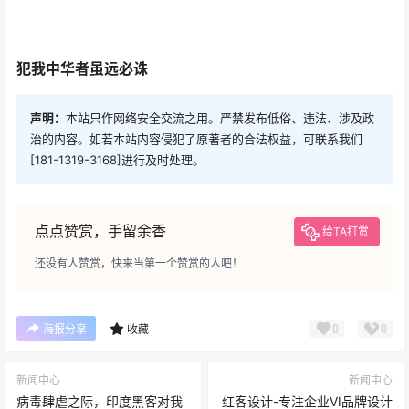
犯我中华者虽远必诛
声明：
本站只作网络安全交流之用。严禁发布低俗、违法、涉及政
治的内容。如若本站内容侵犯了原著者的合法权益，可联系我们
[181-1319-3168]进行及时处理。
点点赞赏，手留余香
给TA打赏
还没有人赞赏，快来当第一个赞赏的人吧！
0
0
海报分享
收藏
新闻中心
新闻中心
病毒肆虐之际，印度黑客对我
红客设计-专注企业VI品牌设计
医疗机构发动攻击？红客：微
19年！