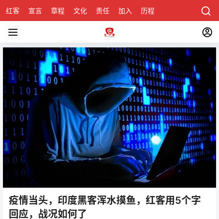
红客
宣言
章程
文化
责任
加入
历程
诚聘
关于honke
疫情当头，印度黑客浑水摸鱼，红客用5个字
回应，战况如何了