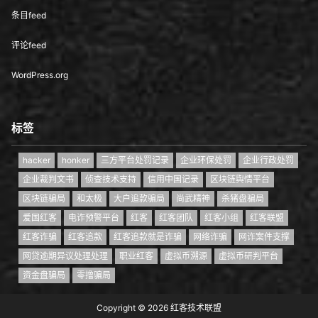
条目feed
评论feed
WordPress.org
标签
hacker
honker
三方平台处罚记录
企业环保处罚
企业行政处罚
企业裁判文书
侦查技术支持
信用中国记录
区块链舆情平台
区块链骗局
和太极
大户追款骗局
尚武精神
杀猪盘骗局
爱国红客
电诈预警平台
红客
红客团队
红客小组
红客联盟
红客诈骗
红客追款
红客追款就是诈骗
网络诈骗
网诈案件支撑
网贷逾期异议处理处理
职业红客
虚拟币溯源
虚拟币研判平台
资金盘骗局
零撸骗局
Copyright © 2026
红客技术联盟