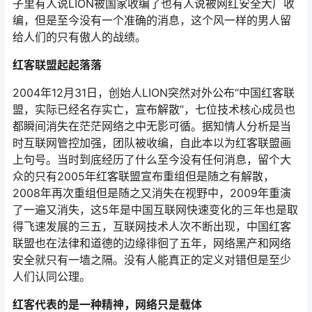
子里有人说LION被国家收编了也有人说被网红安全大厂收
编，但是至今没有一个准确的消息，这个风一样的男人留
给人们的只有傲人的战绩。
红客联盟起起落落
2004年12月31日，创始人LION突然对外公布“中国红客联
盟，实际已经名存实亡，宣布解散”，七位技术核心成员也
都瞬间消失在茫茫网络之中无影可循。据知情人分析是当
时互联网管控加强，团队被收编，自此本以为红客联盟画
上句号。当时到底经历了什么至今没有任何消息，留个大
众的只有2005年红客联盟宣布重组但是随之有解散，
2008年再次重组但是随之又消失在视野中，2009年重演
了一遍又消失，这5年是中国互联网快速变化的三年也是取
得飞速发展的三五，互联网技术人次不断出现，中国红客
联盟也在法律和道德的边缘徘徊了五年，网络黑产和网络
安全就只有一墙之隔。没有人能真正的定义对错但是至少
人们认同公理。
红客代表的是一种精神，网络只是载体