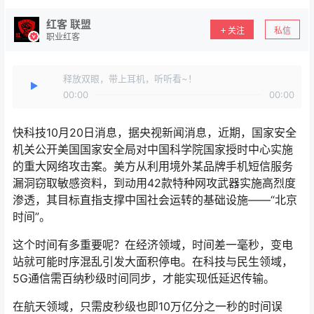
红客 联盟
关注
私信
职业红客
释放双眼，带上耳机，听听看~！
00:00
00:00
快科技10月20日消息，据央视新闻消息，近期，国家安全
机关公开美国国家安全局对中国科学院国家授时中心实施
的重大网络攻击案。美方从利用境外某品牌手机短信服务
漏洞窃取敏感资料，到动用42款特种网攻武器实施高烈度
渗透，其目标直指支撑中国社会运转的基础设施——“北京
时间”。
这个时间有多重要呢？在经济领域，时间差一毫秒，变电
站就可能时序混乱引发大面积停电。在科技与民生领域，
5G通信需百纳秒级时间同步，才能实现低延迟传输。
在航天领域，只需皮秒级也即10万亿分之一秒的时间误