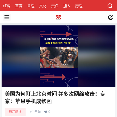
红客
宣言
章程
文化
责任
加入
历程
诚聘
关于honke
美国为何盯上北京时间 并多次网络攻击！专
家：苹果手机成帮凶
0
尚武精神
9 个月前