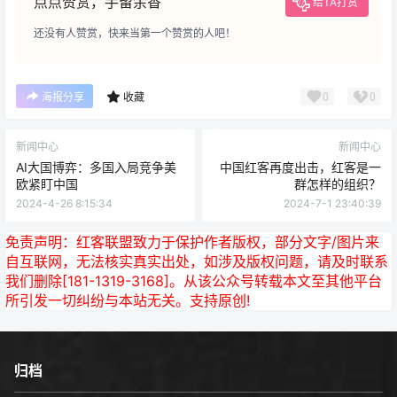
点点赞赏，手留余香
给TA打赏
还没有人赞赏，快来当第一个赞赏的人吧！
0
0
海报分享
收藏
新闻中心
新闻中心
AI大国博弈：多国入局竞争美
中国红客再度出击，红客是一
欧紧盯中国
群怎样的组织？
2024-4-26 8:15:34
2024-7-1 23:40:39
免责声明：
红客联盟致力于保护作者版权，部分文字/图片来
自互联网，无法核实真实出处，如涉及版权问题，请及时联系
我们删除[181-1319-3168]。从该公众号转载本文至其他平台
所引发一切纠纷与本站无关。支持原创!
归档