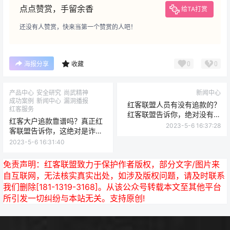
点点赞赏，手留余香
给TA打赏
还没有人赞赏，快来当第一个赞赏的人吧！
0
0
海报分享
收藏
产品中心
安全研究
尚武精神
新闻中心
成功案例
新闻中心
漏洞播报
红客联盟人员有没有追款的？
红客服务
红客联盟告诉你，绝对没有。
红客大户追款靠谱吗？真正红
这是诈骗！请报警！
2023-5-6 16:37:28
客联盟告诉你，这绝对是诈
骗！请不要相信！
2023-5-6 16:31:40
免责声明：
红客联盟致力于保护作者版权，部分文字/图片来
自互联网，无法核实真实出处，如涉及版权问题，请及时联系
我们删除[181-1319-3168]。从该公众号转载本文至其他平台
所引发一切纠纷与本站无关。支持原创!