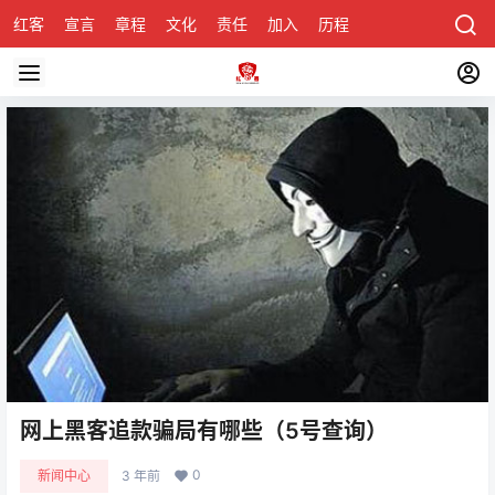
红客
宣言
章程
文化
责任
加入
历程
诚聘
关于honke
网上黑客追款骗局有哪些（5号查询）
0
新闻中心
3 年前