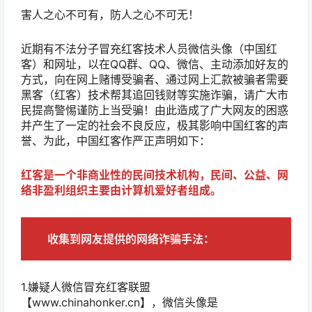
害人之心不可有，防人之心不可无！
近期有不法分子冒充红客技术人员微信头像（中国红
客）和网址，以在QQ群、QQ、微信、主动添加好友的
方式，向在网上赌博受骗者、通过网上汇款被骗者需要
黑客（红客）技术帮其追回钱财等实施诈骗，请广大市
民提高警惕谨防上当受骗！由此造成了广大网友的困惑
并产生了一定的社会不良反应，极其影响中国红客的声
誉、为此，中国红客作严正声明如下：
红客是一个非商业性的民间技术机构，民间、公益、网
络非盈利组织主要由计算机爱好者组成。
收集到网友提供的网络诈骗手法：
1.嫌疑人微信冒充红客联盟
【www.chinahonker.cn】，微信头像是