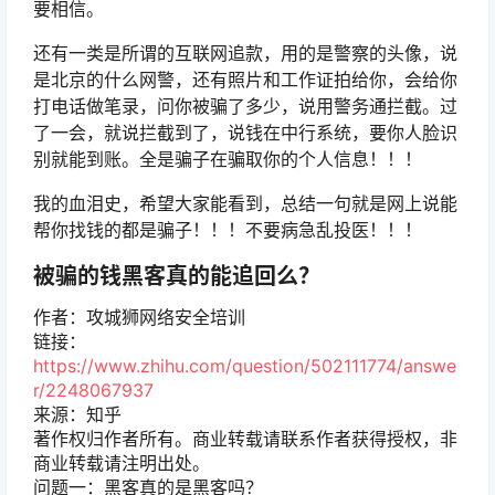
要相信。
还有一类是所谓的互联网追款，用的是警察的头像，说
是北京的什么网警，还有照片和工作证拍给你，会给你
打电话做笔录，问你被骗了多少，说用警务通拦截。过
了一会，就说拦截到了，说钱在中行系统，要你人脸识
别就能到账。全是骗子在骗取你的个人信息！！！
我的血泪史，希望大家能看到，总结一句就是网上说能
帮你找钱的都是骗子！！！不要病急乱投医！！！
被骗的钱黑客真的能追回么？
作者：攻城狮网络安全培训
链接：
https://www.zhihu.com/question/502111774/answe
r/2248067937
来源：知乎
著作权归作者所有。商业转载请联系作者获得授权，非
商业转载请注明出处。
问题一：黑客真的是黑客吗？