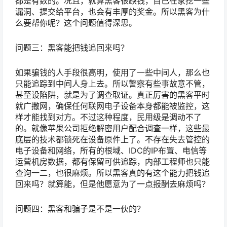
都是有数的。况且，就算黑客很缺钱，自己在家挖一些
漏洞、提交给平台，也会有丰厚的奖金。所以黑客为什
么要帮你呢？这个问题值得深思。
问题三：黑客能把钱追回来吗？
如果骗钱的人手段很高明，使用了一些中间人，那么也
只能追踪到中间人身上去。所以警察有些事故意不管，
甚至设陷阱，就是为了调查取证。真正厉害的黑客平时
就广撒网，确保任何联网电子设备本身都能被监控，这
样才能找到对方。不过这种程度，民用级是调动不了
的。就像苹果公司拒绝解密用户配合调查一样，这些最
底层的技术都锁死在设备原件上了。不存在失去管控的
电子设备和网络，所有的根域、IDC的IP布置、电信等
运营机房数据，都有保留可供追踪，内部工程师也只能
查询一二，也很麻烦。所以黑客真的有这个能力把钱追
回来吗？就算能，但是他愿意为了一点报酬去麻烦吗？
问题四：黑客和骗子是不是一伙的？