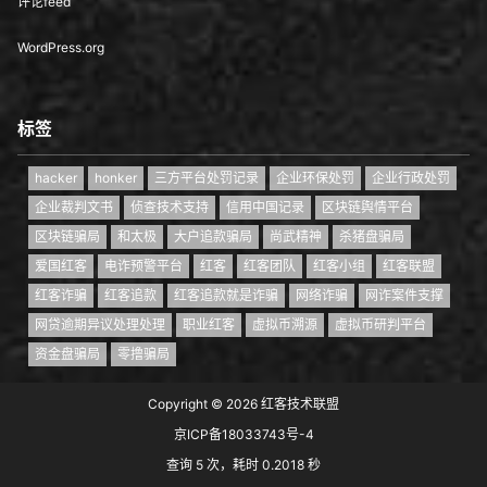
评论feed
WordPress.org
标签
hacker
honker
三方平台处罚记录
企业环保处罚
企业行政处罚
企业裁判文书
侦查技术支持
信用中国记录
区块链舆情平台
区块链骗局
和太极
大户追款骗局
尚武精神
杀猪盘骗局
爱国红客
电诈预警平台
红客
红客团队
红客小组
红客联盟
红客诈骗
红客追款
红客追款就是诈骗
网络诈骗
网诈案件支撑
网贷逾期异议处理处理
职业红客
虚拟币溯源
虚拟币研判平台
资金盘骗局
零撸骗局
Copyright © 2026
红客技术联盟
京ICP备18033743号-4
查询 5 次，耗时 0.2018 秒