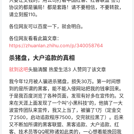
只要让交钱的，用公司打着中国红客、红客联盟 签订
协议的都是骗局！都是套路！请不要相信，不要转款，
请立刻报110。
各位网友可以百度一下，就会明白。
各位网友看看此篇文章：
https://zhuanlan.zhihu.com/p/340058764
杀猪盘，大户追款的真相
就到这吧
头脑清醒 热爱生活3 人赞同了该文章
我今年12月被人骗进杀猪盘，损失30万。第一时间想
到的是所谓的黑客，能不能入侵网站把我的钱拿回来。
于是我百度浏览了各种页面，发现有好多在宣传的。又
来在天涯上面发现了一个叫“小黑科技”的，他搞了一大
波宣传团队来宣传，我又上当了，被骗了1万（定金交
了2500，启动追款程序7500，交完就拉黑了）。后来
又不断加所谓的黑客联盟、黑客追款、大户追款、红
客、技术员等QQ昵称诸如此类的，一心想着能挽回我