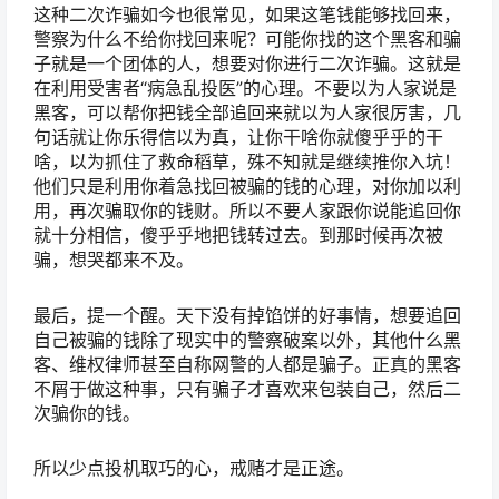
这种二次诈骗如今也很常见，如果这笔钱能够找回来，
警察为什么不给你找回来呢？可能你找的这个黑客和骗
子就是一个团体的人，想要对你进行二次诈骗。这就是
在利用受害者“病急乱投医”的心理。不要以为人家说是
黑客，可以帮你把钱全部追回来就以为人家很厉害，几
句话就让你乐得信以为真，让你干啥你就傻乎乎的干
啥，以为抓住了救命稻草，殊不知就是继续推你入坑！
他们只是利用你着急找回被骗的钱的心理，对你加以利
用，再次骗取你的钱财。所以不要人家跟你说能追回你
就十分相信，傻乎乎地把钱转过去。到那时候再次被
骗，想哭都来不及。
最后，提一个醒。天下没有掉馅饼的好事情，想要追回
自己被骗的钱除了现实中的警察破案以外，其他什么黑
客、维权律师甚至自称网警的人都是骗子。正真的黑客
不屑于做这种事，只有骗子才喜欢来包装自己，然后二
次骗你的钱。
所以少点投机取巧的心，戒赌才是正途。