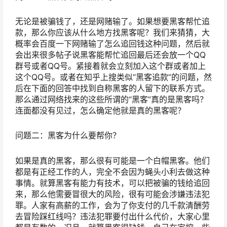
无论是被骗钱了，还是网赌输了。如果想要黑客帮忙追
款，那么你应该从什么地方找黑客呢？我们来猜猜，大
概率会百度一下网赌输了怎么追回钱这种问题，然后就
会出来很多帖子说黑客能帮忙追回最后还会放一个QQ
群号或者QQ号。紧接着就会立刻加入这个群或者加上
这个QQ号。或者在知乎上搜类似“黑客追款”的问题，然
后在下面的回答中找到自称黑客的人留下的联系方式。
那么通过网络找来的这些所谓的“黑客”真的是黑客吗？
连面都没有见过，怎么确定他就是真的黑客呢？
问题二：黑客为什么要帮你？
如果是真的黑客，那么很有可能是一个白帽黑客。他们
都是有正经工作的人，完全不会因为蝇头小利去做这种
事情。就算黑客有能力有技术，可以把被骗的钱给追回
来，那么他需要冒很大的风险，很有可能会涉嫌违法犯
罪。人家有高薪的工作，会为了你支付的几千款清酬劳
去冒险踩红线吗？违法犯罪要付出什么代价，大家心里