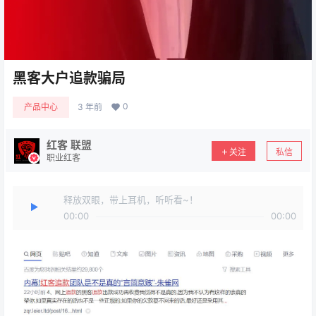
黑客大户追款骗局
0
产品中心
3 年前
红客 联盟
关注
私信
职业红客
释放双眼，带上耳机，听听看~！
00:00
00:00