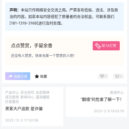
声明：
本站只作网络安全交流之用。严禁发布低俗、违法、涉及政
治的内容。如若本站内容侵犯了原著者的合法权益，可联系我们
[181-1319-3168]进行及时处理。
点点赞赏，手留余香
给TA打赏
还没有人赞赏，快来当第一个赞赏的人吧！
0
0
海报分享
收藏
产品中心
安全研究
尚武精神
新闻中心
成功案例
新闻中心
漏洞播报
“翻墙”的危害了解一下！
红客服务
黑客大户追款 是诈骗
2023-2-9 19:52:16
2022-12-3 17:30:58