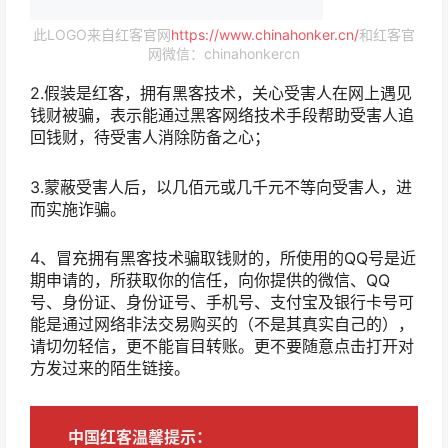
此LOGO来自红客官网
https://www.chinahonker.cn/
和红客官
网微信：chinahonkercn
2.假装是红客，拥有黑客技术，关心受害人在网上遇见
钱财被骗，表示能通过黑客网络技术手段帮助受害人追
回钱财，待受害人消除防备之心；
3.蒙蔽受害人后，以几佰元或几千元不等向受害人，进
而实施诈骗。
4、冒充拥有黑客技术骗取钱财的，所使用的QQ号是近
期申请的，所获取你的信任，向你提供的微信、QQ
号、身份证、身份证号、手机号、支付宝及银行卡号可
能是通过网络非法交易购买的（不是其真实自己的），
请切勿轻信，更不能盲目转账。更不要随意点击打开对
方发过来的陌生链接。
中国红客温馨提示：