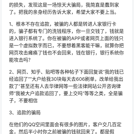
的损失，发现这是一场惊天大骗局，我简直是蠢到家
了。把我的亲身经历告诉大家，希望大家不要上当。
1、根本不存在追款，被骗的人都是转进人家银行卡
的，骗子都有专门的洗钱程序，你一旦交钱了，钱就是
进入银行系统了。你在被骗的APP或者网页上面的钱只
是一个虚拟数字而已，不要想着黑客能干嘛，就算你把
网页攻击瘫痪了钱也不会回来，钱在银行，银行系统你
能攻击吗？
2、网页、知乎、贴吧等各种帖子下面回复说“我的钱已
经追回了”“大户给我30块每天去606刷单，改单给我出
款了”甚至还有人去华律网等一些法律网站公开咨询律
师“我被大户追款追回了，要上交吗”等等之类，全是骗
子，不要相信
3、追款的骗局
在他们的QQ空间里面会有很多的图片，客户交几百定
金，然后半小时你之前被骗的钱就回来了。都是假