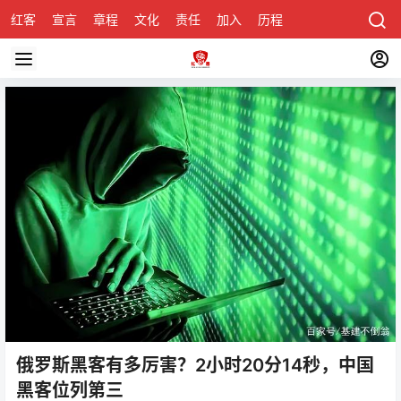
红客
宣言
章程
文化
责任
加入
历程
诚聘
关于honke
俄罗斯黑客有多厉害？2小时20分14秒，中国
黑客位列第三