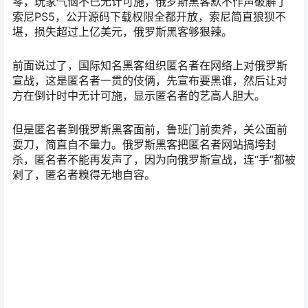
零，玩家气恼不已无计可施，俄罗斯黑客默不作声破解了
索尼PS5，公开源码下载权限全都开放，索尼简直狼狈不
堪，损失超过上亿美元，俄罗斯黑客够狠辣。
前面说过了，国际知名黑客组织匿名者在网络上对俄罗斯
宣战，这是匿名者一贯的伎俩，先宣布要黑谁，然后让对
方在倒计时中无计可施，显示匿名者的艺高人胆大。
但是匿名者到俄罗斯黑客面前，鲁班门前卖斧，关公面前
耍刀，简直自不量力。俄罗斯黑客把匿名者网站搞垮封
杀，匿名者不能再发声了，因为向俄罗斯宣战，连“手”都被
剁了，匿名者糗得无地自容。