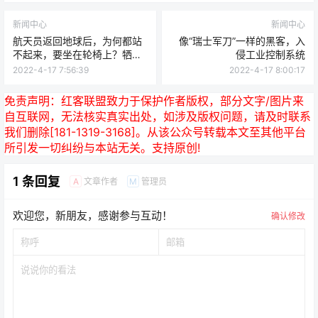
新闻中心
新闻中心
航天员返回地球后，为何都站
像“瑞士军刀”一样的黑客，入
不起来，要坐在轮椅上？牺牲
侵工业控制系统
太大了
2022-4-17 7:56:39
2022-4-17 8:00:17
免责声明：
红客联盟致力于保护作者版权，部分文字/图片来
自互联网，无法核实真实出处，如涉及版权问题，请及时联系
我们删除[181-1319-3168]。从该公众号转载本文至其他平台
所引发一切纠纷与本站无关。支持原创!
1 条回复
文章作者
管理员
A
M
欢迎您，新朋友，感谢参与互动！
确认修改