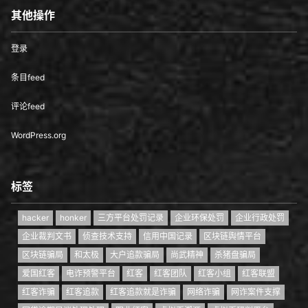
其他操作
登录
条目feed
评论feed
WordPress.org
标签
hacker
honker
三方平台处罚记录
企业环保处罚
企业行政处罚
企业裁判文书
侦查技术支持
信用中国记录
区块链舆情平台
区块链骗局
和太极
大户追款骗局
尚武精神
杀猪盘骗局
爱国红客
电诈预警平台
红客
红客团队
红客小组
红客联盟
红客诈骗
红客追款
红客追款就是诈骗
网络诈骗
网诈案件支撑