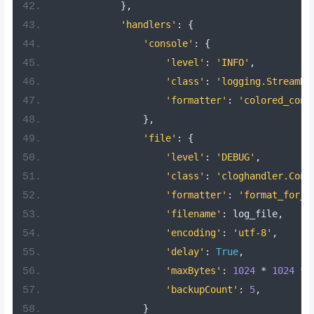
},
'handlers'
:
{
'console'
:
{
'level'
:
'INFO'
,
'class'
:
'logging.StreamHa
'formatter'
:
'colored_cons
},
'file'
:
{
'level'
:
'DEBUG'
,
'class'
:
'cloghandler.Conc
'formatter'
:
'format_for_f
'filename'
:
 log_file
,
'encoding'
:
'utf-8'
,
'delay'
:
True
,
'maxBytes'
:
1024
*
1024
*
'backupCount'
:
5
,
}