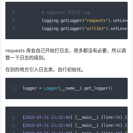
# requests 不打印 log
        logging
.
getLogger
(
"requests"
).
setLevel
        logging
.
getLogger
(
"urllib3"
).
setLevel
(
requests 库会自己开始打日志，很多都没有必要，所以调
整一下日志的级别。
在别的地方引入日志类，自行初始化。
logger 
=
Logger
(
__name__
).
get_logger
()
[
2018
-
07
-
21
21
:
32
:
40
]
[
__main__
]
[
line
:
58
]
[
IN
[
2018
-
07
-
21
21
:
32
:
40
]
[
__main__
]
[
line
:
48
]
[
IN