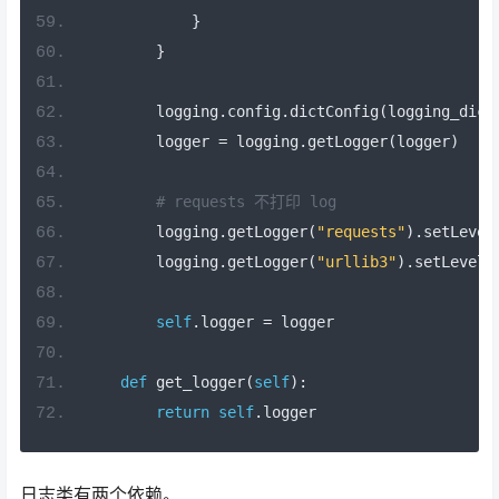
}
}
        logging
.
config
.
dictConfig
(
logging_dict
        logger 
=
 logging
.
getLogger
(
logger
)
# requests 不打印 log
        logging
.
getLogger
(
"requests"
).
setLevel
        logging
.
getLogger
(
"urllib3"
).
setLevel
(
self
.
logger 
=
 logger
def
 get_logger
(
self
):
return
self
.
logger
日志类有两个依赖。