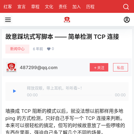
红客
宣言
章程
文化
责任
加入
历程
诚聘
关于honke
故意踩坑式写脚本 —— 简单检测 TCP 连接
0
新闻中心
6 年前
487299@qq.com
关注
私信
释放双眼，带上耳机，听听看~！
00:00
00:00
墙换成 TCP 阻断的模式以后，就没法想以前那样用多地
ping 的方式检测，只好自己手写一个 TCP 连接来判断。
本来可以很轻松的搞定，但写的时候故意放了一些啰嗦的
东西在里面，强迫自己多了解几个不同的场景。