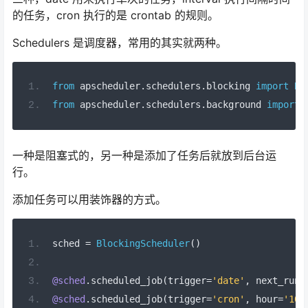
的任务，cron 执行的是 crontab 的规则。
Schedulers 是调度器，常用的其实就两种。
from
 apscheduler
.
schedulers
.
blocking 
import
Bl
from
 apscheduler
.
schedulers
.
background 
import
一种是阻塞式的，另一种是添加了任务后就放到后台运
行。
添加任务可以用装饰器的方式。
sched 
=
BlockingScheduler
()
@sched
.
scheduled_job
(
trigger
=
'date'
,
 next_run_
@sched
.
scheduled_job
(
trigger
=
'cron'
,
 hour
=
'10,