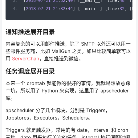
[
2018
-
07
-
21
21
:
32
:
40
]
[
__main__
]
[
line
:
48
]
[
IN
[
2018
-
07
-
21
21
:
32
:
44
]
[
__main__
]
[
line
:
32
]
[
ER
通知推送展开目录
内容复杂的可以用邮件推送，除了 SMTP 以外还可以用一
些邮件服务商，比如 MailGun 之类。如果比较简单就可以
用
ServerChan
，直接推送到微信。
任务调度展开目录
本来一个 crontab 就能做的很好的事情，我就是想故意踩
个坑，所以用了 Python 来实现，这里用了 apscheduler
库。
apscheduler 分了几个模块，分别是 Triggers，
Jobstores，Executors，Schedulers。
Triggers 就是触发器，常用的有 date，interval 和 cron
三种，date 用来执行单次的任务，interval 执行间隔时间