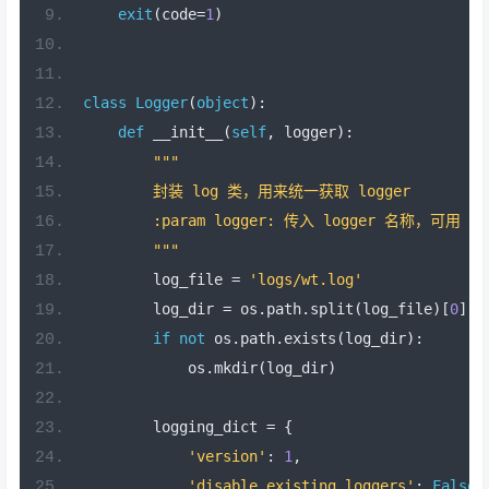
exit
(
code
=
1
)
class
Logger
(
object
):
def
 __init__
(
self
,
 logger
):
"""
        封装 log 类，用来统一获取 logger
        :param logger: 传入 logger 名称，可用 __
        """
        log_file 
=
'logs/wt.log'
        log_dir 
=
 os
.
path
.
split
(
log_file
)[
0
]
if
not
 os
.
path
.
exists
(
log_dir
):
            os
.
mkdir
(
log_dir
)
        logging_dict 
=
{
'version'
:
1
,
'disable_existing_loggers'
:
False
,