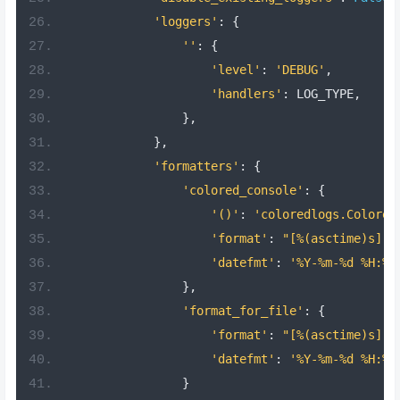
'loggers'
:
{
''
:
{
'level'
:
'DEBUG'
,
'handlers'
:
 LOG_TYPE
,
},
},
'formatters'
:
{
'colored_console'
:
{
'()'
:
'coloredlogs.Colored
'format'
:
"[%(asctime)s] [
'datefmt'
:
'%Y-%m-%d %H:%M
},
'format_for_file'
:
{
'format'
:
"[%(asctime)s] [
'datefmt'
:
'%Y-%m-%d %H:%M
}