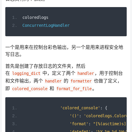
coloredlogs
ConcurrentLogHandler
一个是用来在控制台彩色输出，另一个是用来进程安全地
写日志。
首先是创建了存放日志的文件夹，然后
在
中，定义了两个
，用于控制台
logging_dict
handler
和文件输出，两个
的
也做了定义，
handler
formatter
即
和
。
colored_console
format_for_file
'colored_console'
:
{
'()'
:
'coloredlogs.Colored
'format'
:
"[%(asctime)s] [
'datefmt'
:
'%Y-%m-%d %H:%M