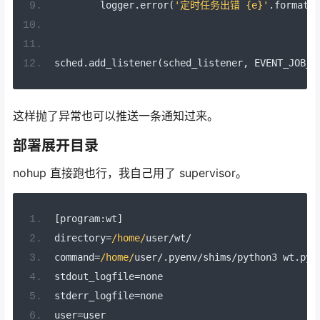
        logger
.
error
(
'定时任务出错 {e}'
.
format
(
e
sched
.
add_listener
(
sched_listener
,
 EVENT_JOB_E
这样抛了异常也可以推送一条通知过来。
部署展开目录
nohup 直接跑也行，我自己用了 supervisor。
[
program
:
wt
]
directory
=
/home/
user
/
wt
/
command
=
/home/
user
/.
pyenv
/
shims
/
python3 wt
.
py
stdout_logfile
=
none
stderr_logfile
=
none
user
=
user