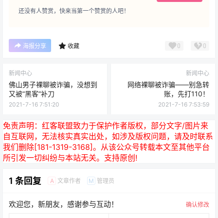
0
0
海报分享
收藏
新闻中心
新闻中心
佛山男子裸聊被诈骗，没想到
网络裸聊被诈骗——别急转
又被“黑客”补刀
账，先打110！
2021-7-16 7:51:20
2021-7-16 7:53:59
免责声明：
红客联盟致力于保护作者版权，部分文字/图片来
自互联网，无法核实真实出处，如涉及版权问题，请及时联系
我们删除[181-1319-3168]。从该公众号转载本文至其他平台
所引发一切纠纷与本站无关。支持原创!
1 条回复
文章作者
管理员
A
M
欢迎您，新朋友，感谢参与互动！
确认修改