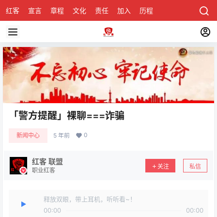
红客
宣言
章程
文化
责任
加入
历程
诚聘
关于honke
「警方提醒」裸聊===诈骗
0
新闻中心
5 年前
红客 联盟
关注
私信
职业红客
释放双眼，带上耳机，听听看~！
00:00
00:00