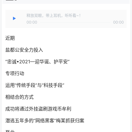
释放双眼，带上耳机，听听看~！
00:00
00:00
近期
盐都公安全力投入
“忠诚•2021—迎华诞、护平安”
专项行动
运用“传统手段”与“科技手段”
相结合的方式
成功将通过外挂盗刷游戏币牟利
潜逃五年多的“网络黑客”梅某抓获归案