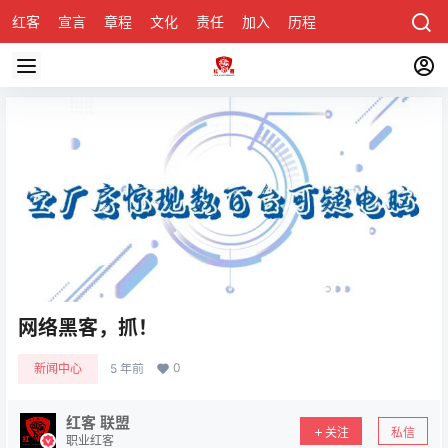
红客
宣言
章程
文化
责任
加入
历程
诚聘
关于honke
网络黑客，抓！
0
新闻中心
5 年前
红客 联盟
关注
私信
职业红客