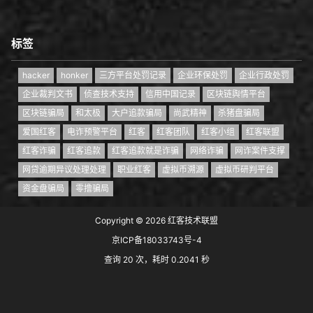
标签
hacker
honker
三方平台处罚记录
企业环保处罚
企业行政处罚
企业裁判文书
侦查技术支持
信用中国记录
区块链舆情平台
区块链骗局
和太极
大户追款骗局
尚武精神
杀猪盘骗局
爱国红客
电诈预警平台
红客
红客团队
红客小组
红客联盟
红客诈骗
红客追款
红客追款就是诈骗
网络诈骗
网诈案件支撑
网贷逾期异议处理处理
职业红客
虚拟币溯源
虚拟币研判平台
资金盘骗局
零撸骗局
Copyright © 2026
红客技术联盟
京ICP备18033743号-4
查询 20 次，耗时 0.2041 秒