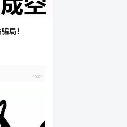
破骗局！
00:00