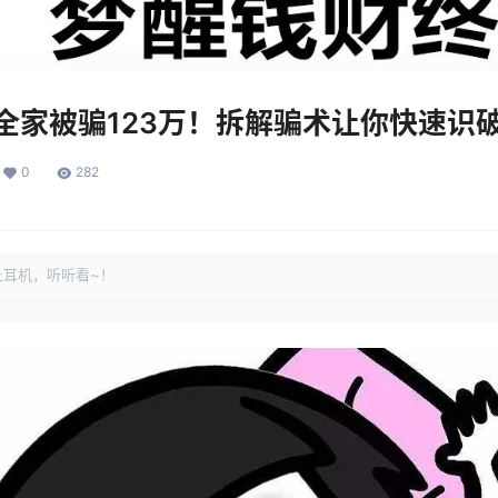
，全家被骗123万！拆解骗术让你快速识
0
282
上耳机，听听看~！