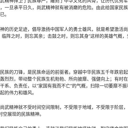
武精神捍卫了民族尊严，雕刻了中华文化的风骨，让历代优秀军
，一旦承平日久，尚武精神就有被消磨的危险。由此给国家民族
已。
神的历史足迹，倡导激扬中国军人的勇士雄风，就是希望激活尚
；临阵之时，则忘其亲；击鼓之时，则忘其身”这样的英雄气概
民族的刀锋，是民族命运的前驱者。穿越中华民族五千年跌宕起
轰烈烈，带动整个民族生机勃勃、所向披靡、强健向上；有时在
干系、负责任，以“家国有我而不亡”的气概，扫除一切萎靡不
起的伟力和雄风。
尚武精神就不受时间空间限制，不受限于地域，不受限于阶层，
时空展现的民族精神。