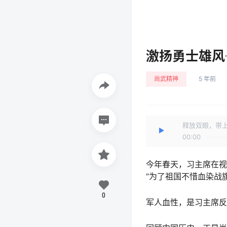
激扬勇士雄风
尚武精神
5 年前
释放双眼，带
00:00
今年春天，习主席在视
“为了祖国不惜血染战
0
军人血性，是习主席反