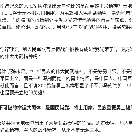
南昌起义的人民军队洋溢出无与伦比的革命英雄主义精神？土地
争……将士无不把为国捐躯、为民族和人民利益牺牲，豪迈地看作
弥漫、血肉横飞的战场到处充溢以光荣借代牺牲的自豪与荣耀，
滚雷场、堵枪眼、炸碉堡……用“钢少气多”的战斗牺牲，将劣势
“贵奋死”，到人民军队官兵把战斗牺牲看成是“我光荣了”，促成
的伟大尚武精神吗？
视谛听殊未足。”中华民族的伟大尚武精神，不是好勇斗狠，不
军国主义，而是一种深刻而宽广的勇士情怀，是中国人、中国军
就此而言，且不说300希腊勇士怎样彰显了千军万马的气势，
也是顶天立地的英雄！
不可破的命运共同体，是国民尚武、将士用命、民族重振勇士雄
北省云梦县睡虎地秦墓出土了大量记载秦律的竹简。通过秦律，后人
尚武精神、军人的战斗精神，从来不是无源之水。