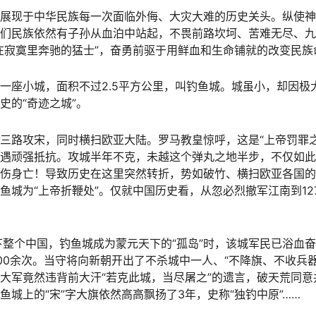
展现于中华民族每一次面临外侮、大灾大难的历史关头。纵使神
们民族依然有子孙从血泊中站起，不畏前路坎坷、苦难无尽、九
在寂寞里奔驰的猛士”，奋勇前驱于用鲜血和生命铺就的改变民族
一座小城，面积不过2.5平方公里，叫钓鱼城。城虽小，却因极
史的“奇迹之城”。
三路攻宋，同时横扫欧亚大陆。罗马教皇惊呼，这是“上帝罚罪之鞭
遇顽强抵抗。攻城半年不克，未越这个弹丸之地半步，不仅如此
伤身亡！导致历史在这里突然转折，势如破竹、横扫欧亚各国的
鱼城为“上帝折鞭处”。仅就中国历史看，从忽必烈撤军江南到12
下整个中国，钓鱼城成为蒙元天下的“孤岛”时，该城军民已浴血奋战
00余次。当守将向新朝开出了不杀城中一人、“不降旗、不收兵
大军竟然违背前大汗“若克此城，当尽屠之”的遗言，破天荒同
鱼城上的“宋”字大旗依然高高飘扬了3年，史称“独钓中原”……