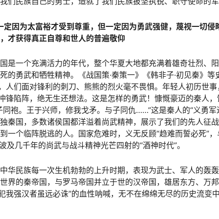
我们民族自己的勇士，造就了我们民族披坚执锐、职守使命的军
一定因为太富裕才受到尊重，但一定因为勇武强健，蔑视一切侵
，才获得真正自尊和世人的普遍敬仰
国是一个充满活力的年代，整个华夏大地都充满着雄奇壮烈、阳
死的勇武和牺牲精神。《战国策·秦策一》《韩非子·初见秦》等
”，人们面对锋利的刺刀、熊熊的烈火毫不畏惧。年轻人初历世
膊冲锋陷阵，绝无生还想法。这是怎样的勇武！慷慨豪迈的秦人，
子同袍。王于兴师，修我戈矛。与子同仇……”这是秦人的“义勇军
独秦国，多数诸侯国都洋溢着尚武精神，展示了我们的先人征战
到一个临阵脱逃的人。国家危难时，义无反顾“趋难而誓必死”
响波及几千年的尚武与战斗精神光芒四射的“酒神时代”。
中华民族每一次生机勃勃的上升时期，表现为武士、军人的轰轰
世界的秦帝国，与罗马帝国并立于世的汉帝国，雄居东方、万邦
“犯我强汉者虽远必诛”的血性呐喊，无不在绵绵无尽的历史流变