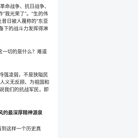
革命战争、抗日战争、
“我光荣了”。“生的伟
让昔日被人蔑称的“东亚
装备下的战斗力发挥得淋
这一切的是什么？难道
是恃强凌弱，不是狭隘民
人义无反顾、为祖国和
单说我们的抗战军民，即
风的最深厚精神源泉
看到这样一个历史真