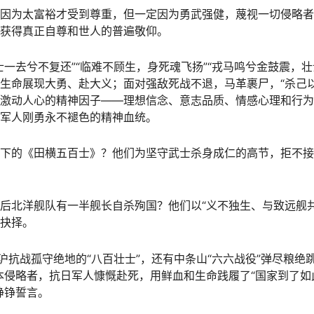
因为太富裕才受到尊重，但一定因为勇武强健，蔑视一切侵略者
获得真正自尊和世人的普遍敬仰。
士一去兮不复还”“临难不顾生，身死魂飞扬”“戎马鸣兮金鼓震，壮
生命展现大勇、赴大义；面对强敌死战不退，马革裹尸，“杀己
激动人心的精神因子——理想信念、意志品质、情感心理和行为
军人刚勇永不褪色的精神血统。
下的《田横五百士》？他们为坚守武士杀身成仁的高节，拒不接
后北洋舰队有一半舰长自杀殉国？他们以“义不独生、与致远舰
抉择。
淞沪抗战孤守绝地的“八百壮士”，还有中条山“六六战役”弹尽粮绝
本侵略者，抗日军人慷慨赴死，用鲜血和生命践履了“国家到了如
铮铮誓言。