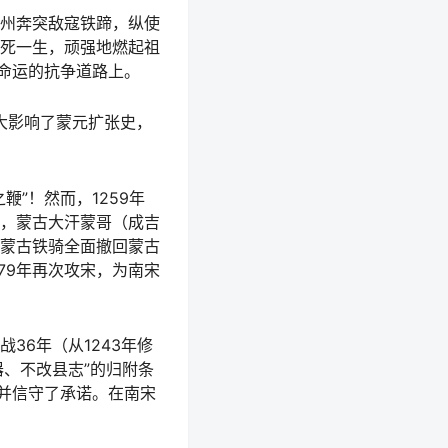
州奔突敌寇铁蹄，纵使
死一生，顽强地燃起祖
命运的抗争道路上。
大影响了蒙元扩张史，
”！然而，1259年
，蒙古大汗蒙哥（成吉
蒙古铁骑全面撤回蒙古
79年再次攻宋，为南宋
36年（从1243年修
器、不改县志”的归附条
意并信守了承诺。在南宋