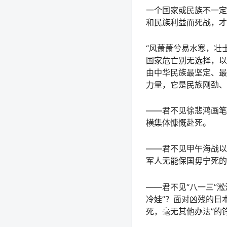
一个国家或民族不一定
和民族利益而死战，才
“风萧萧兮易水寒，壮
国家危亡别无选择，以
由中华民族最坚定、最
力量，它是民族刚劲、
——君不见徐悲鸿画笔
横集体慷慨赴死。
——君不见甲午海战以
军人无能保国毋宁死的
——君不见“八一三”
冷娃”？面对凶残的日
死，毫无其他办法”的