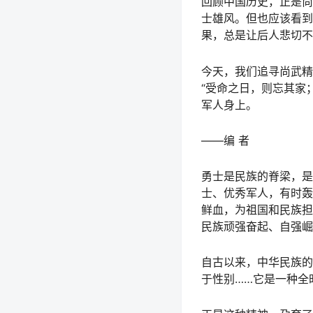
回顾中国历史，正是尚
士雄风。但也应该看到
果，总是让后人悲切不
今天，我们追寻尚武精
“受命之日，则忘其家
军人身上。
——编 者
勇士是民族的脊梁，是
士、优秀军人，有时轰
鲜血，为祖国和民族担
民族顽强奋起、自强崛
自古以来，中华民族的
于性别……它是一种全