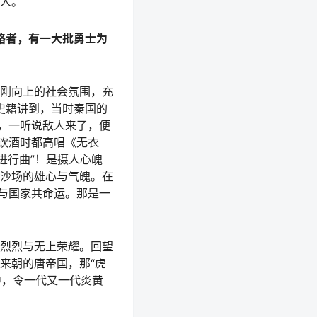
人。
略者，有一大批勇士为
刚向上的社会氛围，充
史籍讲到，当时秦国的
事，一听说敌人来了，便
饮酒时都高唱《无衣
进行曲”！是摄人心魄
沙场的雄心与气魄。在
，与国家共命运。那是一
烈烈与无上荣耀。回望
来朝的唐帝国，那“虎
中，令一代又一代炎黄