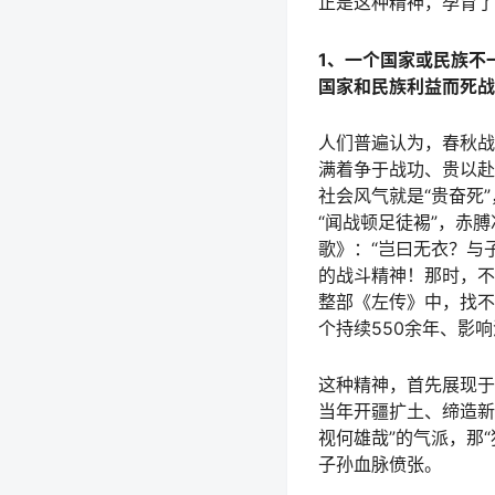
正是这种精神，孕育了
1、一个国家或民族不
国家和民族利益而死战
人们普遍认为，春秋战
满着争于战功、贵以赴
社会风气就是“贵奋死
“闻战顿足徒裼”，赤
歌》：“岂曰无衣？与
的战斗精神！那时，不
整部《左传》中，找不
个持续550余年、影
这种精神，首先展现于
当年开疆扩土、缔造新
视何雄哉”的气派，那
子孙血脉偾张。