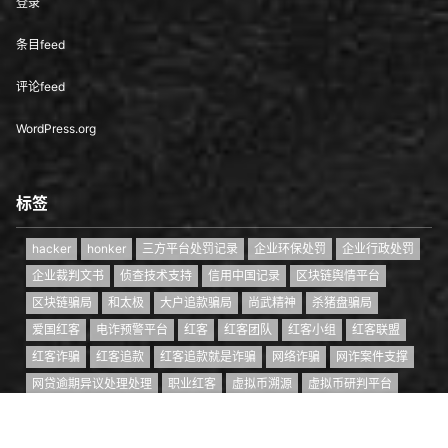
登录
条目feed
评论feed
WordPress.org
标签
hacker
honker
三方平台处罚记录
企业环保处罚
企业行政处罚
企业裁判文书
侦查技术支持
信用中国记录
区块链舆情平台
区块链骗局
和太极
大户追款骗局
尚武精神
杀猪盘骗局
爱国红客
电诈预警平台
红客
红客团队
红客小组
红客联盟
红客诈骗
红客追款
红客追款就是诈骗
网络诈骗
网诈案件支撑
网贷逾期异议处理处理
职业红客
虚拟币溯源
虚拟币研判平台
资金盘骗局
零撸骗局
首页
专题
认证
搜索
菜单
我的