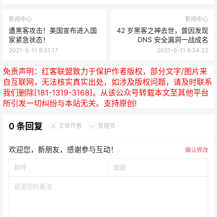
新闻中心
新闻中心
遭黑客攻击！美国宣布进入国
42 岁黑客之神去世，曾因发现
家紧急状态！
DNS 安全漏洞一战成名
2021-5-11 9:31:17
2021-5-11 9:34:32
免责声明：
红客联盟致力于保护作者版权，部分文字/图片来
自互联网，无法核实真实出处，如涉及版权问题，请及时联系
我们删除[181-1319-3168]。从该公众号转载本文至其他平台
所引发一切纠纷与本站无关。支持原创!
0 条回复
文章作者
管理员
A
M
欢迎您，新朋友，感谢参与互动！
确认修改