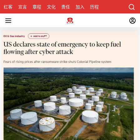
红客
宣言
章程
文化
责任
加入
历程
诚聘
关于honke