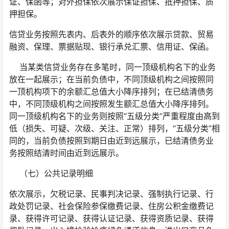
证、保函等；对外担保依次展示保证担保、抵押担保、质
押担保。
信贷业务按照先表内、后表外的顺序依次展示贷款、贸易
融资、保理、票据贴现、银行承兑汇票、信用证、保函。
当某类信贷业务存在多笔时，同一顶级机构名下的业务
放在一起展示；在当前负债中，不同顶级机构之间按照同
一顶机构项下的余额汇总值大小降序排列；在已结清债务
中，不同顶级机构之间按照发生额汇总值大小降序排列。
同一顶级机构名下的业务则按照“五级分类”严重程度由高到
低（损失、可疑、次级、关注、正常）排列，“五级分类”相
同的，当前负债按照到期日由近到远展示，已结清债务业
务按照结清时间由近到远展示。
（七）公共记录明细
依次展示，欠税记录、民事判决记录、强制执行记录、行
政处罚记录、社会保险参保缴费记录、住房公积金缴费记
录、获得许可记录、获得认证记录、获得资质记录、获得