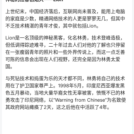
神秘的红客创始人——Lion
上世纪末，中国经济落后，互联网尚未普及，能用上电脑
的家庭是少数，精通网络技术的人更是寥寥无几，但其中
不乏技术精湛的青年才俊，其中就包括Lion。
Lion是一名顶级的神秘黑客，化名林勇，技术登峰造极，
但低调得踪迹难寻，二十年过去人们对他的了解也只停留
在一张瘦弱青年的照片和一些外界传说上，而这一点乏善
可陈的信息会出现在人们视野，还完全是因为林勇太爱
国。
与死钻技术和捣蛋为乐的天才都不同，林勇将自己的技术
用在了护卫国家尊严上。1998年5月，印度尼西亚爆发黑
色五月暴动，当地大量华裔女性无辜被害，愤慨不已的林
勇攻击了印尼网络，以“Warning from Chinese”为名致使
其政府网站瘫痪了2天，这之后他在中活跃了4年。