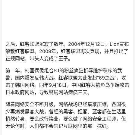
之后，
红客
联盟沉寂了数年。2004年12月12日，Lion宣布
解散
红客
联盟。2009年，
红客
联盟再次登场，并且推出了
正规网站，带头人变成了王子。
第二年，韩国偶像组合SJ的粉丝疯狂折辱维护秩序的武
警，国内爆发反韩大战。
红客
联盟为此发起“69之战”，攻
击了韩国网络。同年9月18日，中国
红客
为钓鱼岛争端攻击
日本政府网站，导致警局网站瘫痪三天。
随着网络安全不断升级，网络战场已经集聚压缩，各国很
少再爆发黑客大战，曾经的黑客、
红客
、蓝客都在生活里
悄然转身，要么改行换业，要么做了网络安全工程师，但
无论何时，人们都不会忘记互联网里的那一抹红。