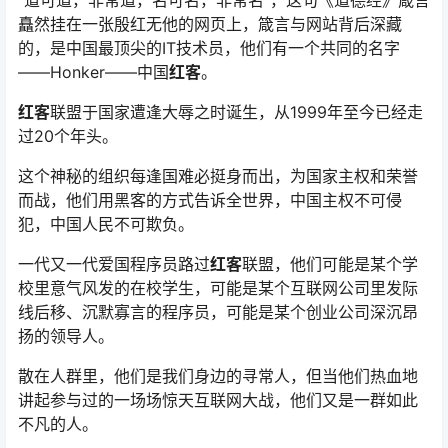
“道可道，非常道，名可名，非常名”，这句《道德经》箴言
矗然挂在一张殷红无他的网页上，箴言与网站背后深藏
的，是中国最顶尖的IT技术员，他们有一个共同的名字
——Honker——中国
红客
。
红客
联盟于国家遭逢大辱之时诞生，从1999年至今已经走
过20个年头。
这个神秘的组织每逢国难必挺身而出，为国家主权和荣誉
而战，他们用黑客的方式告诉全世界，中国主权不可侵
犯，中国人民不可欺负。
一代又一代爱国程序员路过
红客
联盟，他们可能是某个学
校里意气风发的在校学生，可能是某个互联网公司里发际
线后移、沉默寡言的程序员，可能是某个创业公司深沉昂
扬的领导人。
散在人群里，他们是我们身边的寻常人，但当他们热血地
讲起参与过的一场场惊天互联网大战，他们又是一群如此
不凡的人。