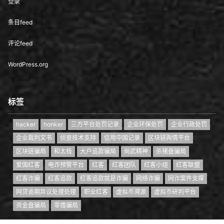
条目feed
评论feed
WordPress.org
标签
hacker
honker
三方平台处罚记录
企业环保处罚
企业行政处罚
企业裁判文书
侦查技术支持
信用中国记录
区块链舆情平台
区块链骗局
和太极
大户追款骗局
尚武精神
杀猪盘骗局
爱国红客
电诈预警平台
红客
红客团队
红客小组
红客联盟
红客诈骗
红客追款
红客追款就是诈骗
网络诈骗
网诈案件支撑
网贷逾期异议处理处理
职业红客
虚拟币溯源
虚拟币研判平台
资金盘骗局
零撸骗局