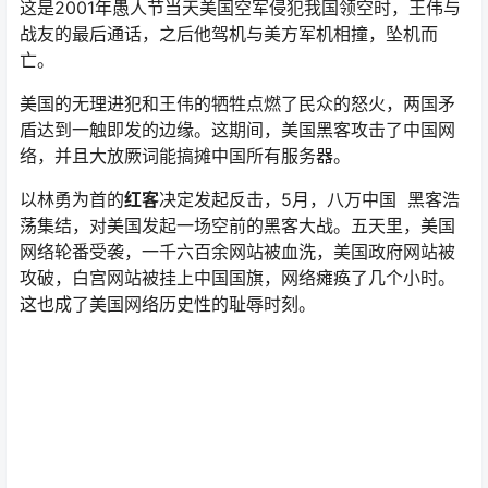
这是2001年愚人节当天美国空军侵犯我国领空时，王伟与
战友的最后通话，之后他驾机与美方军机相撞，坠机而
亡。
美国的无理进犯和王伟的牺牲点燃了民众的怒火，两国矛
盾达到一触即发的边缘。这期间，美国黑客攻击了中国网
络，并且大放厥词能搞摊中国所有服务器。
以林勇为首的
红客
决定发起反击，5月，八万中国 黑客浩
荡集结，对美国发起一场空前的黑客大战。五天里，美国
网络轮番受袭，一千六百余网站被血洗，美国政府网站被
攻破，白宫网站被挂上中国国旗，网络瘫痪了几个小时。
这也成了美国网络历史性的耻辱时刻。