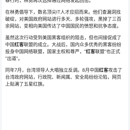
在林勇倡导下，数名顶尖IT人才应招而来。他们查漏洞找
破绽，对美国政府网站进行多天、多轮强攻，黑掉了三百
余网站，变相向美国传达了中国国民的愤怒和抗争态度。
虽然这次行动受到美国黑客组织的阻击，但也间接促成了
中国
红客
联盟的成立。大战后，国内众多优秀的黑客纷纷
投身中国网络联盟，国家主权和尊严，“
红客
联盟”也正式
“出道”。
同年7月，台湾领导人大唱独立反调。8月中国
红客
攻击了
台湾政府网站，行政院、新闻属、安全局纷纷沦陷，网页
上贴满了五星红旗。