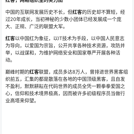
中国的互联网发展历史不长，但
红客
的历史却不算短，经
过20年成长，当初神秘的少数小团体已经发展成一个庞
大、正规、广泛的联盟大军。
红客
以中国红为象征，以IT技术为手段，以中国人民意志
为导向，以爱国为宗旨，公开共享各种技术资源，攻防并
举，以战谋和，为维护网络安全和国家尊严开展各种活
动。
巅峰时期的
红客
联盟，成员多达8万人，曾排进世界黑客组
织前五，汇集的都是散落在各地的中国顶级黑客，且自发
不盈利，默默耕耘在代码世界的成员全凭一颗拳拳爱国之
心，信仰和技术境界极高，因而被许多初级程序员当做行
业高塔来仰望。