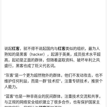
说起
红客
，就不得不说起国内与
红客
类似的组织，最为人
熟知的是黑客（hacker），起源于英美，成员技术水平超
高，起初是正面的群体，但随着盗取资料、破坏牟利之风
盛行，黑客也成了贬义代名词。
“灰客”是一个更为超然物外的群体，他们不发动攻击，也不
维护任何利益，而是一群“技术控”，注重专研技术，推崇个
人能力。
“蓝客”也是一种非商业的民间群体，注重技术交流和共享，
与正规的网络安全组织建立了很多合作，也有保护国家主
权的宗旨，但相比与
红客
更加温和。
基于极强的爱国信念和顶级的技术性成员，
红客
是所有互