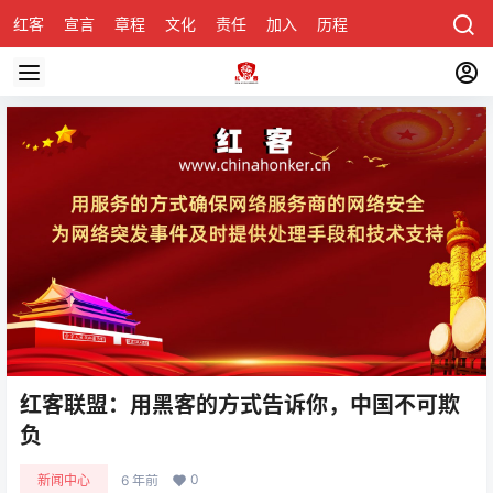
红客
宣言
章程
文化
责任
加入
历程
诚聘
关于honke
红客联盟：用黑客的方式告诉你，中国不可欺
负
0
新闻中心
6 年前