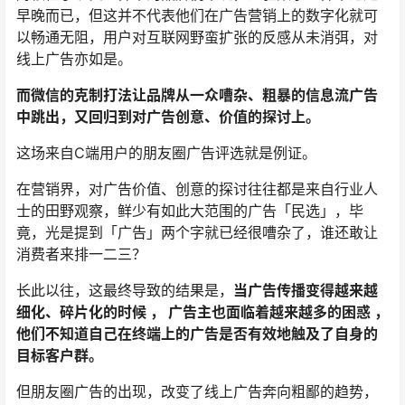
早晚而已，但这并不代表他们在广告营销上的数字化就可
以畅通无阻，用户对互联网野蛮扩张的反感从未消弭，对
线上广告亦如是。
而微信的克制打法让品牌从一众嘈杂、粗暴的信息流广告
中跳出，又回归到对广告创意、价值的探讨上。
这场来自C端用户的朋友圈广告评选就是例证。
在营销界，对广告价值、创意的探讨往往都是来自行业人
士的田野观察，鲜少有如此大范围的广告「民选」，毕
竟，光是提到「广告」两个字就已经很嘈杂了，谁还敢让
消费者来排一二三？
长此以往，这最终导致的结果是，
当广告传播变得越来越
细化、碎片化的时候 ， 广告主也面临着越来越多的困惑 ，
他们不知道自己在终端上的广告是否有效地触及了自身的
目标客户群。
但朋友圈广告的出现，改变了线上广告奔向粗鄙的趋势，