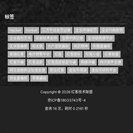
标签
hacker
honker
三方平台处罚记录
企业环保处罚
企业行政处罚
企业裁判文书
侦查技术支持
信用中国记录
区块链舆情平台
区块链骗局
和太极
大户追款骗局
尚武精神
杀猪盘骗局
爱国红客
电诈预警平台
红客
红客团队
红客小组
红客联盟
红客诈骗
红客追款
红客追款就是诈骗
网络诈骗
网诈案件支撑
网贷逾期异议处理处理
职业红客
虚拟币溯源
虚拟币研判平台
资金盘骗局
零撸骗局
Copyright © 2026
红客技术联盟
京ICP备18033743号-4
查询 16 次，耗时 0.2161 秒