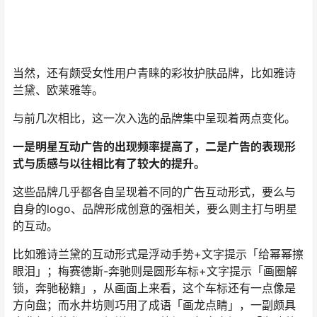
当然，还有颇受女性用户青睐的彩妆护肤品牌，比如雅诗
兰黛、欧莱雅等。
与前几次相比，这一次入选的品牌集中呈现着两点变化。
一是明星互动广告的出现频率提高了，二是广告的表现形
式与质感与以往相比有了较大的提升。
这些品牌几乎都各自呈现着不同的广告互动形式，要么与
自身的logo、品牌形成创意的强相关，要么则主打与明星
的互动。
比如雅诗兰黛的互动形式是浮动手势+文字提示「给幂幂擦
眼泪」；梅赛德斯-奔驰则是圆形车标+文字提示「画圈解
锁，奔驰秘籍」，从画面上来看，这个车标还有一点像是
方向盘；而水井坊则巧用了成语「画龙点睛」，一副颇具