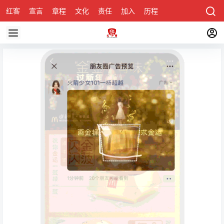
红客
宣言
章程
文化
责任
加入
历程
诚聘
关于honke