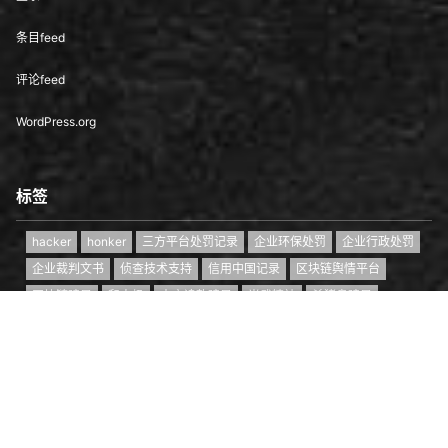
条目feed
评论feed
WordPress.org
标签
hacker
honker
三方平台处罚记录
企业环保处罚
企业行政处罚
企业裁判文书
侦查技术支持
信用中国记录
区块链舆情平台
区块链骗局
和太极
大户追款骗局
尚武精神
杀猪盘骗局
爱国红客
电诈预警平台
红客
红客团队
红客小组
红客联盟
首页
专题
认证
搜索
菜单
我的
红客诈骗
红客追款
红客追款就是诈骗
网络诈骗
网诈案件支撑
网贷逾期异议处理处理
职业红客
虚拟币溯源
虚拟币研判平台
资金盘骗局
零撸骗局