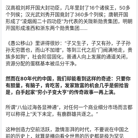
汉高祖刘邦开国大封功臣，几年里封了16个诸侯王，50多
个列侯；汉光武刘秀开国竟封了360多个列侯；唐朝开国
形成了“凌烟阁二十四功臣”为代表的关陇新勋贵集团，明朝
开国形成淮西和浙东两个勋贵集团……
《愚公移山》里讲得很妙：“子又生子，子又有孙，子子孙
孙无穷匮也，而山不加增”，等到三代之后“门阀满地走，贵
族多如狗”，社会阶层固化，普通人向上发展的通道关闭，
资源分配的蛋糕基本被瓜分干净。
然而在80年代的中国，我们却能看到这样的奇迹：只要你
有胆量，有脑子，肯吃苦，发家致富的机会几乎是俯拾皆
是，白手起家“穷小子变大亨”的传奇故事一再上演。
所谓“八仙过海各显神通”，对任何一个商业细分市场而言都
可以称得上“天下未定，有鹿群雄共逐之。”
这种创造力空前活跃，激情澎湃的时代，不要说在中国之
前的历史上，就算是横向看全世界的历史都是极为罕见