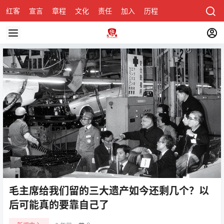
红客
宣言
章程
文化
责任
加入
历程
诚聘
关于honke
毛主席给我们留的三大遗产如今还剩几个？以
后可能真的要靠自己了