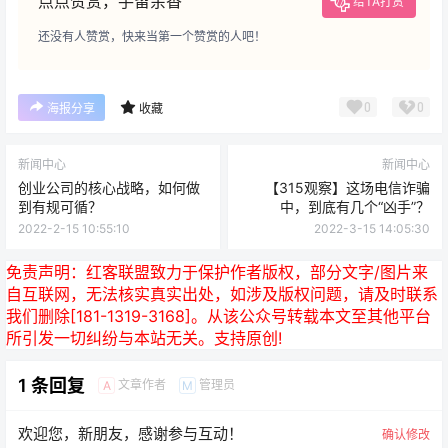
点点赞赏，手留余香
给TA打赏
还没有人赞赏，快来当第一个赞赏的人吧！
0
0
海报分享
收藏
新闻中心
新闻中心
创业公司的核心战略，如何做
【315观察】这场电信诈骗
到有规可循？
中，到底有几个“凶手”？
2022-2-15 10:55:10
2022-3-15 14:05:30
免责声明：
红客联盟致力于保护作者版权，部分文字/图片来
自互联网，无法核实真实出处，如涉及版权问题，请及时联系
我们删除[181-1319-3168]。从该公众号转载本文至其他平台
所引发一切纠纷与本站无关。支持原创!
1 条回复
文章作者
管理员
A
M
欢迎您，新朋友，感谢参与互动！
确认修改