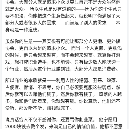
协会。大部分人就是追求小众以突显自己不是大众虽然他
就是大众。 所以生意是没有道德的——因为你这个生意只
要不犯法，你能把这个生意做起来，就说明了你满足了大
部分人或者很多人的需求——而满足了别人的需求——本
身就是一种道德。
虽然你的生意——其实很有可能让那部分人更懒、更外貌
协会、更自以为是的追求小众。 而当一个人更懒、更肤浅
的时候，他只会越来越穷，而不会越来越富。就算你打游
戏，想打成职业选手，也不能懒。只有极少数人能吃透一
个行业，然后从这个行业赚到钱，大部分人都是消费者。
所以商业的本质就是——利用人性的懦弱、丑恶、堕落、
占便宜、懒惰、不思考，你自己必须要克服这些弱点，然
后你就可以去赚他们钱了，然后你就有钱了。 堕落的人越
多，你和他们反着来，你就越有钱。你说真话，他们还不
爱听，那爱听不听，赚钱就完了。
说真话穷人不仅不感谢你，还要骂你割韭菜。 他宁愿用
2000块钱去烫个发，来满足自己的情绪价值，他都不愿意