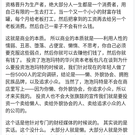
资格晋升为生产者，绝大部分人一生都是一个消费者，用
自己有限的一生去打工，当一个又一个小小的财富存钱
罐，每个月给老板打工，然后把拿到的工资再去给另一个
老板消费。然后自己一辈子不会有什么钱。
这就是商业的本质。 所以商业的本质就是——利用人性的
懦弱、丑恶、堕落、占便宜、懒惰、不思考，你自己必须
要克服这些弱点，然后你就可以去赚他们钱了，然后你就
有钱了。 投资了泡泡玛特的华兴资本老板包凡在谈到为什
么要投资泡泡玛特的时候说，我们针对现在的年轻人做了
一份5000人的定向调研，结论是——懒、外貌协会、拥抱
民族品牌，以及追求小众。 当然了，泡泡玛特是不会在商
店里写上——因为你懒、你外貌协会，你追求小众，所以
才来买我的。 投资人也不会大张旗鼓的宣传我们就是要投
资一个卖给懒人、卖给外貌协会的人、卖给追求小众的人
的公司的。
这个话是他针对专门的财经媒体的时候说的。 其实说的是
实话。这个没什么。 大部分人就是懒。大部分人就是外貌