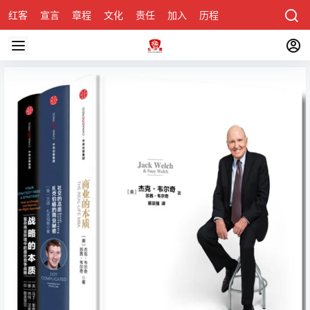
红客
宣言
章程
文化
责任
加入
历程
诚聘
关于honke