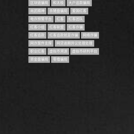
区块链骗局
和太极
大户追款骗局
尚武精神
杀猪盘骗局
爱国红客
电诈预警平台
红客
红客团队
红客小组
红客联盟
红客诈骗
红客追款
红客追款就是诈骗
网络诈骗
网诈案件支撑
网贷逾期异议处理处理
职业红客
虚拟币溯源
虚拟币研判平台
资金盘骗局
零撸骗局