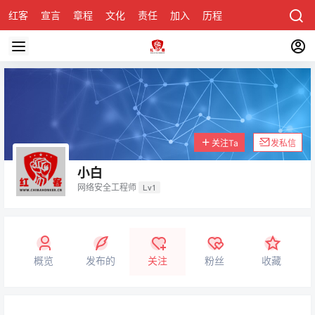
红客
宣言
章程
文化
责任
加入
历程
诚聘
关于honke
关注Ta
发私信
小白
网络安全工程师
Lv1
概览
发布的
关注
粉丝
收藏