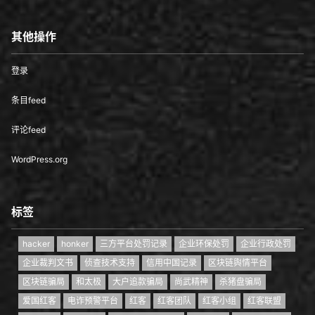
其他操作
登录
条目feed
评论feed
WordPress.org
标签
hacker
honker
三方平台处罚记录
企业环保处罚
企业行政处罚
企业裁判文书
侦查技术支持
信用中国记录
区块链舆情平台
区块链骗局
和太极
大户追款骗局
尚武精神
杀猪盘骗局
爱国红客
电诈预警平台
红客
红客团队
红客小组
红客联盟