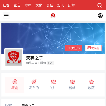
红客
宣言
章程
文化
责任
加入
历程
诚聘
关于honke
关注Ta
发私信
天弃之子
网络安全工程师
Lv1
概览
发布的
关注
粉丝
收藏
昵称：
天弃之子