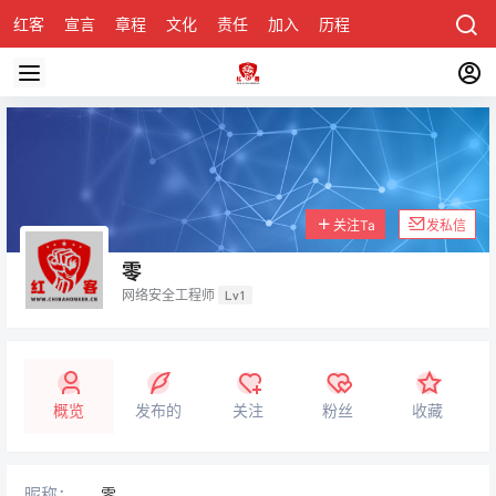
红客
宣言
章程
文化
责任
加入
历程
诚聘
关于honke
关注Ta
发私信
零
网络安全工程师
Lv1
概览
发布的
关注
粉丝
收藏
昵称：
零