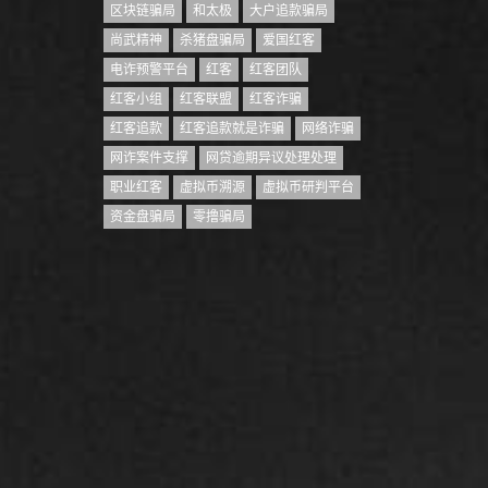
区块链骗局
和太极
大户追款骗局
尚武精神
杀猪盘骗局
爱国红客
电诈预警平台
红客
红客团队
红客小组
红客联盟
红客诈骗
红客追款
红客追款就是诈骗
网络诈骗
网诈案件支撑
网贷逾期异议处理处理
职业红客
虚拟币溯源
虚拟币研判平台
资金盘骗局
零撸骗局