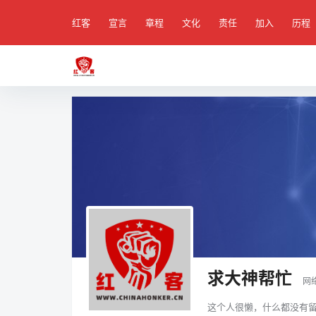
红客
宣言
章程
文化
责任
加入
历程
求大神帮忙
网
这个人很懒，什么都没有