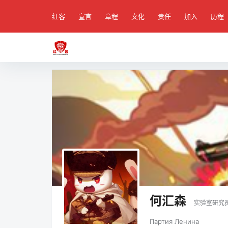
红客
宣言
章程
文化
责任
加入
历程
何汇森
实验室研究
Партия Ленина