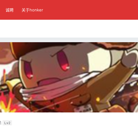
诚聘
关于honker
员
Lv2