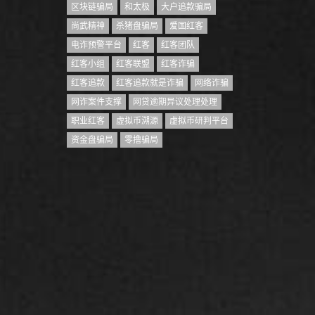
区块链骗局
和太极
大户追款骗局
尚武精神
杀猪盘骗局
爱国红客
电诈预警平台
红客
红客团队
红客小组
红客联盟
红客诈骗
红客追款
红客追款就是诈骗
网络诈骗
网诈案件支撑
网贷逾期异议处理处理
职业红客
虚拟币溯源
虚拟币研判平台
资金盘骗局
零撸骗局