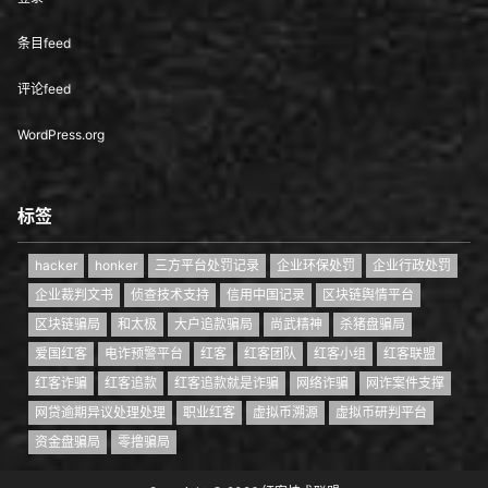
条目feed
评论feed
WordPress.org
标签
hacker
honker
三方平台处罚记录
企业环保处罚
企业行政处罚
企业裁判文书
侦查技术支持
信用中国记录
区块链舆情平台
区块链骗局
和太极
大户追款骗局
尚武精神
杀猪盘骗局
爱国红客
电诈预警平台
红客
红客团队
红客小组
红客联盟
红客诈骗
红客追款
红客追款就是诈骗
网络诈骗
网诈案件支撑
网贷逾期异议处理处理
职业红客
虚拟币溯源
虚拟币研判平台
资金盘骗局
零撸骗局