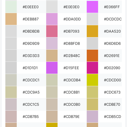
#E0EEE0
#E0E0E0
#E066FF
#DEB887
#DDA0DD
#DCDCDC
#DBDBDB
#DB7093
#DAA520
#D9D9D9
#D8BFD8
#D6D6D6
#D3D3D3
#D2B48C
#D2691E
#D1D1D1
#D15FEE
#D02090
#CDCDC1
#CDCDB4
#CDCD00
#CDC9A5
#CDC8B1
#CDC673
#CDC1C5
#CDC0B0
#CDBE70
#CDB7B5
#CDB79E
#CDB5CD