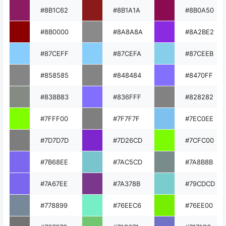
#8B1C62
#8B1A1A
#8B0A50
#8B0000
#8A8A8A
#8A2BE2
#87CEFF
#87CEFA
#87CEEB
#858585
#848484
#8470FF
#838B83
#836FFF
#828282
#7FFF00
#7F7F7F
#7EC0EE
#7D7D7D
#7D26CD
#7CFC00
#7B68EE
#7AC5CD
#7A8B8B
#7A67EE
#7A378B
#79CDCD
#778899
#76EEC6
#76EE00