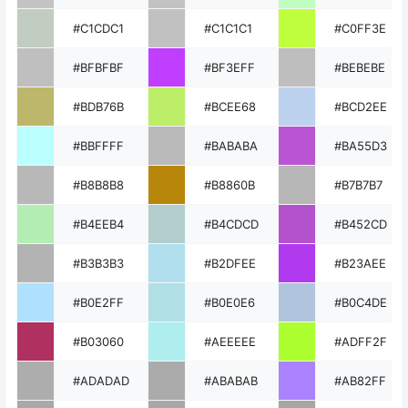
#C1CDC1
#C1C1C1
#C0FF3E
#BFBFBF
#BF3EFF
#BEBEBE
#BDB76B
#BCEE68
#BCD2EE
#BBFFFF
#BABABA
#BA55D3
#B8B8B8
#B8860B
#B7B7B7
#B4EEB4
#B4CDCD
#B452CD
#B3B3B3
#B2DFEE
#B23AEE
#B0E2FF
#B0E0E6
#B0C4DE
#B03060
#AEEEEE
#ADFF2F
#ADADAD
#ABABAB
#AB82FF